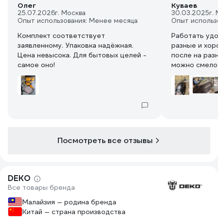
Олег
Куваев
25.07.2026
г. Москва
30.03.2025
г.
Опыт использования: Менее месяца
Опыт использ
Комплект соответствует
Работать удо
заявленному. Упаковка надёжная.
разные и хор
Цена невысока. Для бытовых целей -
после на раз
самое оно!
можно смело
протирает ла
Посмотреть все отзывы
DEKO
Все товары бренда
Малайзия — родина бренда
Китай — страна производства