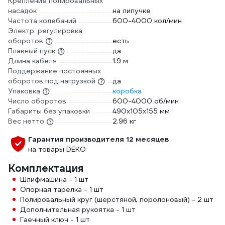
Крепление полировальных
насадок
на липучке
Частота колебаний
600-4000 кол/мин
Электр. регулировка
оборотов
есть
Плавный пуск
да
Длина кабеля
1.9 м
Поддержание постоянных
оборотов под нагрузкой
да
Упаковка
коробка
Число оборотов
600-4000 об/мин
Габариты без упаковки
490х105х155 мм
Вес нетто
2.96 кг
Гарантия производителя 12 месяцев
на товары DEKO
Комплектация
Шлифмашина - 1 шт
Опорная тарелка - 1 шт
Полировальный круг (шерстяной, поролоновый) - 2 шт
Дополнительная рукоятка - 1 шт
Гаечный ключ - 1 шт