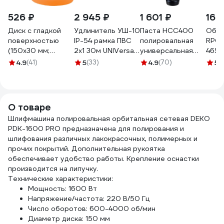
526 ₽
2 945 ₽
1 601 ₽
167
Диск с гладкой
Удлинитель УШ-10
Паста HCC400
Обез
поверхностью
IP-54 рамка ПВС
полировальная
RPG 
(150x30 мм;
2x1 30м UNIVersal
универсальная
4650
средней
9632793
высокоабразивная
4.9
(41)
5
(33)
4.9
(70)
5
(1
жесткости;
улучшенная 250
оранжевый) Jeta
мл Menzerna
PRO 5872312/J
22202.281.870
О товаре
Шлифмашина полировальная орбитальная сетевая DEKO
PDK-1600 PRO предназначена для полирования и
шлифования различных лакокрасочных, полимерных и
прочих покрытий. Дополнительная рукоятка
обеспечивает удобство работы. Крепление оснастки
производится на липучку.
Технические характеристики:
Мощность: 1600 Вт
Напряжение/частота: 220 В/50 Гц
Число оборотов: 600-4000 об/мин
Диаметр диска: 150 мм