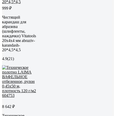
999 ₽
Чистящий
карандаш для
абразива
(шлифленты,
наждачки) Vitatools
20х4х4 мм abraziv-
karandash-
20*4,5*4,5
4.9
(21)
8 642 ₽
Техническое