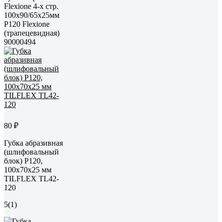
Flexione 4-х стр.
100x90/65x25мм
Р120 Flexiоne
(трапецевидная)
90000494
80 ₽
Губка абразивная
(шлифовальный
блок) P120,
100x70x25 мм
TILFLEX TL42-
120
5
(1)