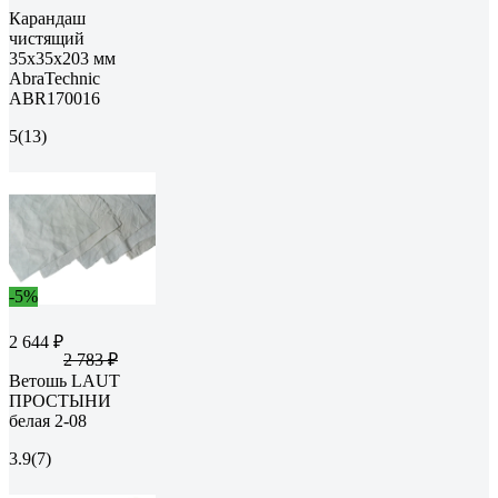
Карандаш
чистящий
35x35x203 мм
AbraTechnic
ABR170016
5
(13)
-5%
2 644 ₽
2 783 ₽
Ветошь LAUT
ПРОСТЫНИ
белая 2-08
3.9
(7)