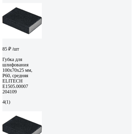
85 ₽
/шт
Губка для
шлифования
100х70х25 мм,
P60, средняя
ELITECH
E1505.00007
204109
4
(1)