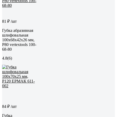
81 ₽
/шт
Губка абразивная
шлифовальная
100x68x42x26 мм,
P80 vertextools 100-
68-80
4.8
(6)
84 ₽
/шт
Губка