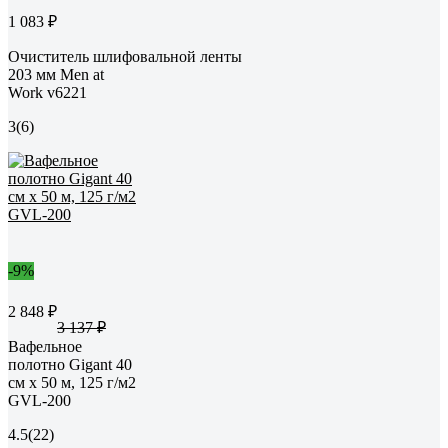
1 083 ₽
Очиститель шлифовальной ленты
203 мм Men at
Work v6221
3
(6)
-9%
2 848 ₽
3 137 ₽
Вафельное
полотно Gigant 40
см х 50 м, 125 г/м2
GVL-200
4.5
(22)