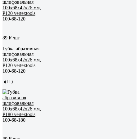
89 ₽
/шт
Губка абразивная
шлифовальная
100x68x42x26 мм,
P120 vertextools
100-68-120
5
(11)
89 ₽
/шт