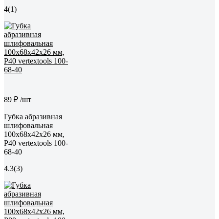
4
(1)
89 ₽
/шт
Губка абразивная
шлифовальная
100x68x42x26 мм,
P40 vertextools 100-
68-40
4.3
(3)