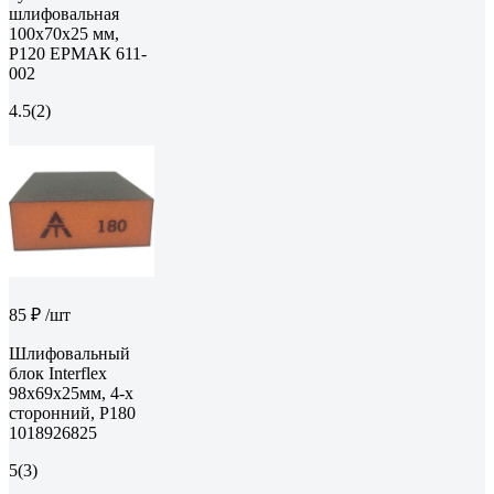
шлифовальная
100x70x25 мм,
Р120 ЕРМАК 611-
002
4.5
(2)
85 ₽
/шт
Шлифовальный
блок Interflex
98х69х25мм, 4-х
сторонний, Р180
1018926825
5
(3)