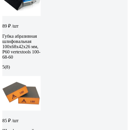
89 ₽
/шт
Губка абразивная
шлифовальная
100x68x42x26 мм,
P60 vertextools 100-
68-60
5
(8)
85 ₽
/шт