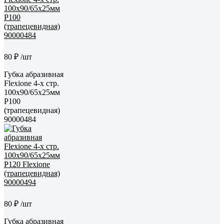
80 ₽
/шт
Губка абразивная
Flexione 4-х стр.
100x90/65x25мм
Р100
(трапецевидная)
90000484
80 ₽
/шт
Губка абразивная