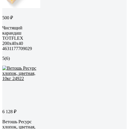
500 ₽
Чистящий
карандаш
TOTFLEX
200x40x40
4631177709029
5
(6)
6 128 ₽
Ветошь Ресурс
хлопок, цветная,