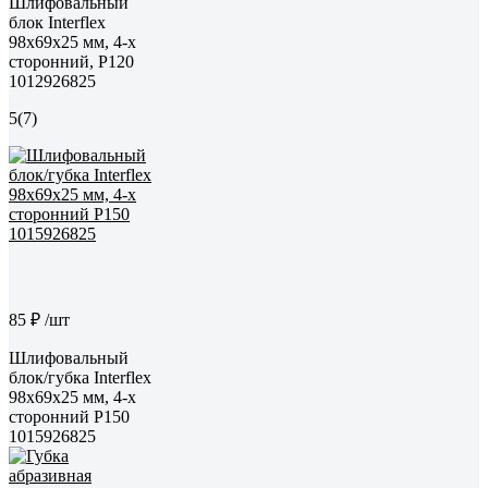
Шлифовальный
блок Interflex
98х69х25 мм, 4-х
сторонний, Р120
1012926825
5
(7)
85 ₽
/шт
Шлифовальный
блок/губка Interflex
98х69х25 мм, 4-х
сторонний Р150
1015926825