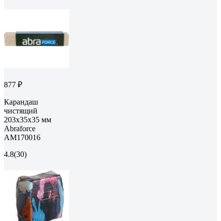
877 ₽
Карандаш
чистящий
203х35x35 мм
Abraforce
АМ170016
4.8
(30)