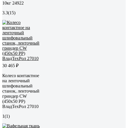
10кг 24922
3.3
(15)
30 465 ₽
Колесо контактное
на ленточный
шлифовальный
станок, ленточный
гриндер CW
(450x50 PP)
ВладТехРол 27010
1
(1)