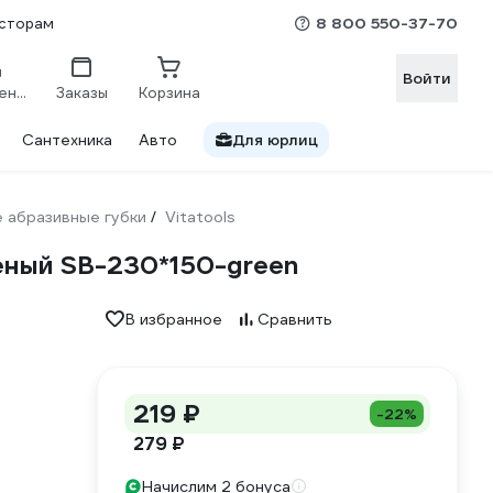
8 800 550-37-70
сторам
Войти
Сравнение
Заказы
Корзина
Сантехника
Авто
Для юрлиц
 абразивные губки
Vitatools
/
леный SB-230*150-green
В избранное
Сравнить
219 ₽
-22%
279 ₽
Начислим 2 бонуса