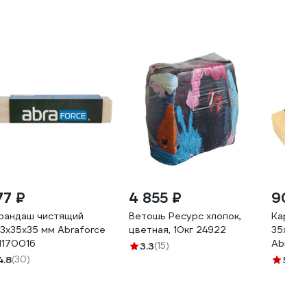
77 ₽
4 855 ₽
903 
рандаш чистящий
Ветошь Ресурс хлопок,
Каранд
3х35x35 мм Abraforce
цветная, 10кг 24922
35x35x
170016
AbraTe
3.3
(15)
4.8
(30)
5
(13)