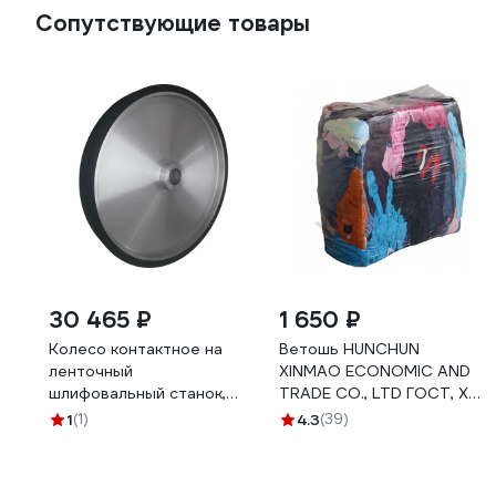
Сопутствующие товары
30 465 ₽
1 650 ₽
Колесо контактное на
Ветошь HUNCHUN
ленточный
XINMAO ECONOMIC AND
шлифовальный станок,
TRADE CO., LTD ГОСТ, ХБ
ленточный гриндер CW
цветной трикотаж,
1
(1)
4.3
(39)
(450x50 PP) ВладТехРол
брикет 10 кг 3051250
27010