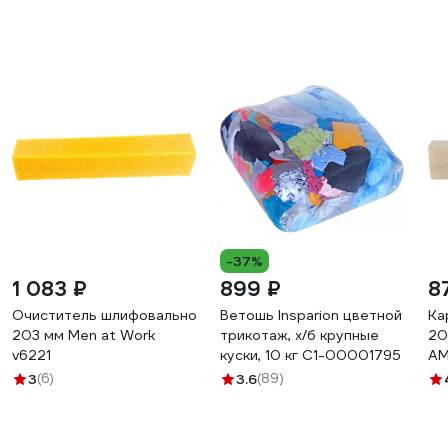
-37%
1 083 ₽
899 ₽
8
Очиститель шлифовальной ленты
Ветошь Insparion цветной
Ка
203 мм Men at Work
трикотаж, х/б крупные
20
v6221
куски, 10 кг С1-00001795
АМ
3
(6)
3.6
(89)