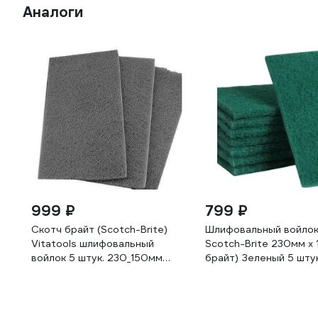
Аналоги
999 ₽
799 ₽
Скотч брайт (Scotch-Brite)
Шлифовальный войлок 
Vitatools шлифовальный
Scotch-Brite 230мм х
войлок 5 штук. 230_150мм
брайт) Зеленый 5 шту
Серый SB-230-150-grey-5sht
green-5sht-Vitatools