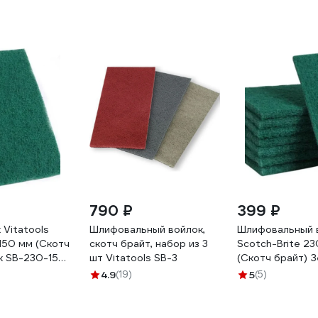
790 ₽
399 ₽
Vitatools
Шлифовальный войлок,
Шлифовальный в
 150 мм (Скотч
скотч брайт, набор из 3
Scotch-Brite 23
к SB-230-150-
шт Vitatools SB-3
(Скотч брайт) З
230-150-green-
4.9
(19)
5
(5)