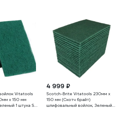
4 999 ₽
ойлок Vitatools
Scotch-Brite Vitatools 230мм х
0мм х 150 мм
150 мм (Скотч брайт)
еленый 1 штука SB-
шлифовальный войлок, Зеленый
Vitatools
25 штук SB-230-150-green-25sht