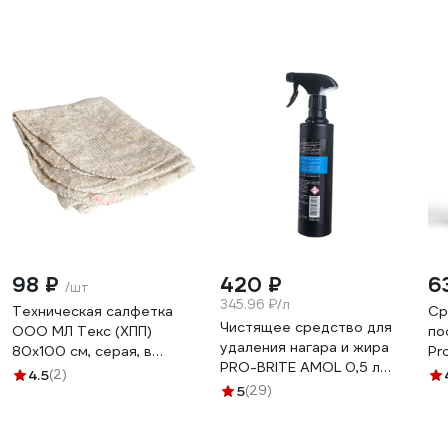
98 ₽
420 ₽
6
/шт
345.96 ₽/л
Техническая салфетка
Ср
Чистящее средство для
ООО МЛ Текс (ХПП)
по
удаления нагара и жира
80x100 см, серая, в
Pr
PRO-BRITE AMOL 0,5 л
индивидуальном пакете
По
4.5
(2)
298-05
22-3040
5
(29)
5л