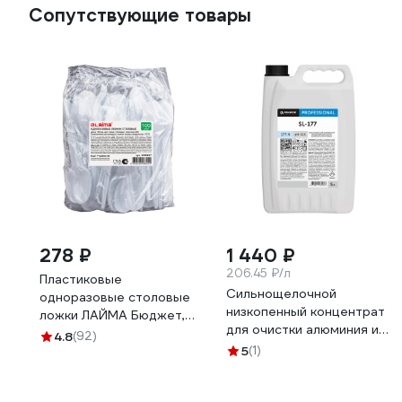
Сопутствующие товары
278 ₽
1 440 ₽
206.45 ₽/л
Пластиковые
Сильнощелочной
одноразовые столовые
низкопенный концентрат
ложки ЛАЙМА Бюджет,
для очистки алюминия и
комплект 100 шт, 65 мм
4.8
(92)
его сплавов PRO-BRITE
600947
5
(1)
SL-177 5 л 177-5