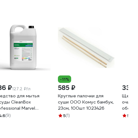
-11%
36 ₽
585 ₽
335 
127.2 ₽/л
едство для мытья
Круглые палочки для
Щелочн
суды CleanBox
суши ООО Комус бамбук,
очистк
ofessional Marvel
23см, 100шт 1023426
оборуд
левые цветы (Марвел)
Мульти
4.6
(9)
5
(1)
5
(7)
 1320518
дезинфе
46070