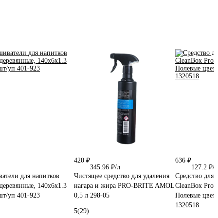
420 ₽
636 ₽
345.96 ₽/л
127.2 ₽/л
атели для напитков
Чистящее средство для удаления
Средство для 
еревянные, 140x6х1.3
нагара и жира PRO-BRITE AMOL
CleanBox Profe
шт/уп 401-923
0,5 л 298-05
Полевые цветы
1320518
5
(29)