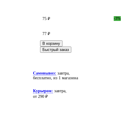
-3%
75 ₽
77 ₽
В корзину
Быстрый заказ
Самовывоз:
завтра,
бесплатно
, из 1 магазина
Курьером:
завтра,
от 290 ₽