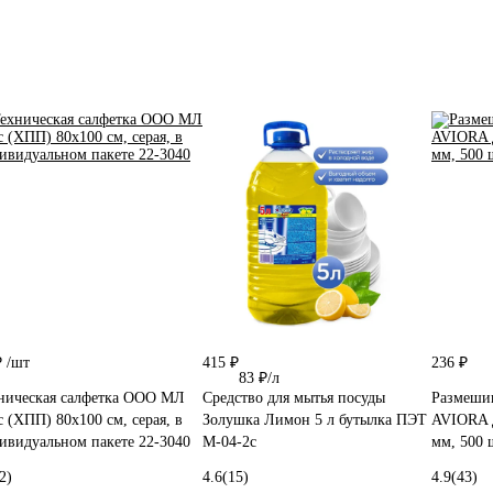
₽
/шт
415 ₽
236 ₽
83 ₽/л
ническая салфетка ООО МЛ
Средство для мытья посуды
Размешив
с (ХПП) 80x100 см, серая, в
Золушка Лимон 5 л бутылка ПЭТ
AVIORA д
ивидуальном пакете 22-3040
М-04-2c
мм, 500 
2)
4.6
(15)
4.9
(43)