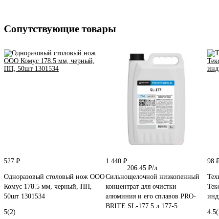
Сопутствующие товары
527 ₽
1 440 ₽
98 
206.45 ₽/л
Одноразовый столовый нож ООО
Сильнощелочной низкопенный
Тех
Комус 178.5 мм, черный, ПП,
концентрат для очистки
Тек
50шт 1301534
алюминия и его сплавов PRO-
инд
BRITE SL-177 5 л 177-5
5
(2)
4.5
(