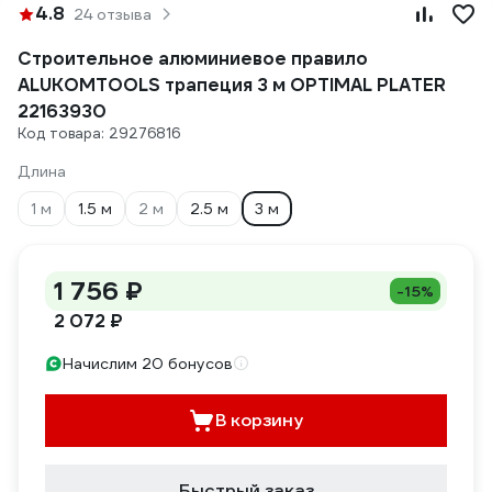
4.8
24 отзыва
Cтроительное алюминиевое правило
ALUKOMTOOLS трапеция 3 м OPTIMAL PLATER
22163930
Код товара: 29276816
Длина
1 м
1.5 м
2 м
2.5 м
3 м
1 756 ₽
-15%
2 072 ₽
Начислим 20 бонусов
В корзину
Быстрый заказ