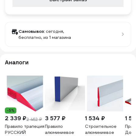
Самовывоз:
сегодня,
бесплатно
, из 1 магазина
Аналоги
-5%
2 339 ₽
3 577 ₽
1 534 ₽
1 57
2 462 ₽
Правило трапеция
Правило
Строительное
Прав
РУССКИЙ
алюминиевое
алюминиевое
Дока