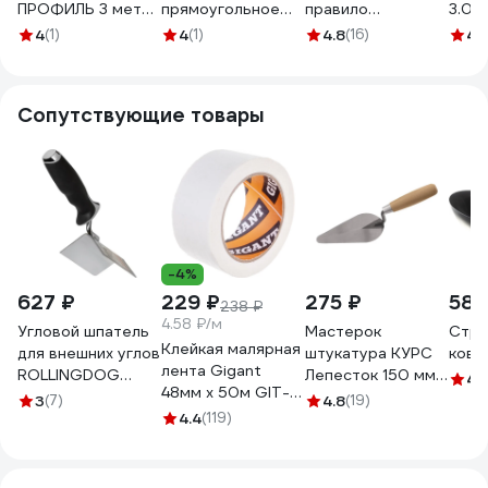
ПРОФИЛЬ 3 метра
прямоугольное
правило
3.0
4607130275702
для полусухой
НАШБРИГАДИР
4
(1)
4
(1)
4.8
(16)
4.
стяжки ДИАЛ
трапеция 2,5 м 2
2500x80x18мм
ребра жёсткости
4687206278318
22174125B
Сопутствующие товары
-4%
627 ₽
229 ₽
275 ₽
583
238 ₽
4.58 ₽/м
Угловой шпатель
Мастерок
Стро
Клейкая малярная
для внешних углов
штукатура КУРС
ковш
лента Gigant
ROLLINGDOG
Лепесток 150 мм
4.
48мм x 50м GIT-
нержавеющая
04921
3
(7)
4.8
(19)
25
сталь 50421
4.4
(119)