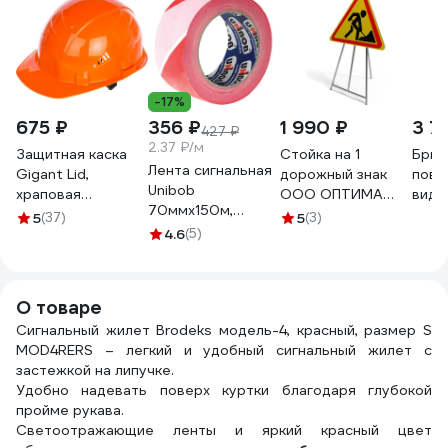
-17%
675 ₽
356 ₽
1 990 ₽
3 7
427 ₽
2.37 ₽/м
Защитная каска
Стойка на 1
Брюк
Лента сигнальная
Gigant Lid,
дорожный знак
повы
Unibob
храповая
ООО ОПТИМА
види
70ммх150м,
регулировка,
СЕРВИС
Plus
5
(37)
5
(3)
красно-белая, в
оранжевая GHL-21
4.6
(5)
металлическая
сини
коробке-
опора подставка
PHP
диспенсере 45247
00-00027013
О товаре
Сигнальный жилет Brodeks модель-4, красный, размер S
MOD4RERS – легкий и удобный сигнальный жилет с
застежкой на липучке.
Удобно надевать поверх куртки благодаря глубокой
пройме рукава.
Светоотражающие ленты и яркий красный цвет