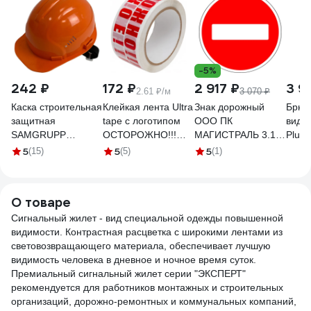
-5%
242 ₽
172 ₽
2 917 ₽
3 9
2.61 ₽/м
3 070 ₽
Каска строительная
Клейкая лента Ultra
Знак дорожный
Брюк
защитная
tape с логотипом
ООО ПК
видим
SAMGRUPP
ОСТОРОЖНО!!!
МАГИСТРАЛЬ 3.1
Plus 
оранжевая BASIC
ХРУПКОЕ!!!,
Въезд запрещен D
разм
5
5
5
(15)
(5)
(1)
SR-109010001
48мм*66м*45мкм,
700 мм пленка тип
PHP
красный цвет на
А 4687206375666
белом фоне
О товаре
4687205075468
Сигнальный жилет - вид специальной одежды повышенной
видимости. Контрастная расцветка с широкими лентами из
световозвращающего материала, обеспечивает лучшую
видимость человека в дневное и ночное время суток.
Премиальный сигнальный жилет серии "ЭКСПЕРТ"
рекомендуется для работников монтажных и строительных
организаций, дорожно-ремонтных и коммунальных компаний,