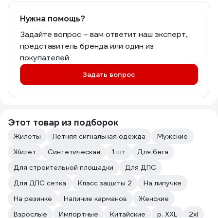
Нужна помощь?
Задайте вопрос – вам ответит наш эксперт,
представитель бренда или один из
покупателей
Задать вопрос
Этот товар из подборок
Жилеты
Летняя сигнальная одежда
Мужские
Жилет
Синтетическая
1 шт
Для бега
Для строительной площадки
Для ДПС
Для ДПС сетка
Класс защиты 2
На липучке
На резинке
Наличие карманов
Женские
Взрослые
Импортные
Китайские
р. XXL
2xl