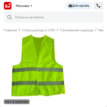
Москва
Для юрлиц
Поиск в каталоге
Главная
/
Спецодежда и СИЗ
/
Сигнальная одежда
/
Жил
Нет в наличии