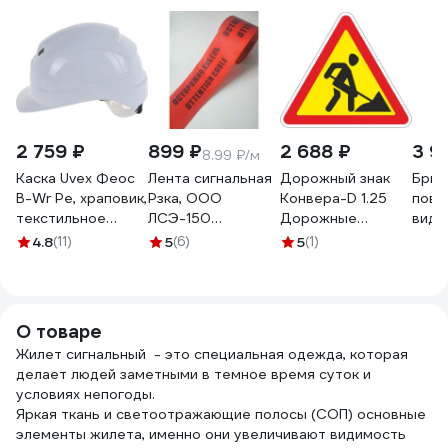
2 759 ₽
899 ₽
2 688 ₽
3 9
8.99 ₽/м
Каска Uvex Феос
Лента сигнальная
Дорожный знак
Брюк
B-Wr Pe, храповик,
Рзка, ООО
Конвера-D 1.25
повы
текстильное
ЛСЭ-150
Дорожные
види
оголовье, белая
"Осторожно
работы пл. тип "А",
Plus
4.8
(11)
5
(6)
5
(1)
9772030
кабель" Лента
II т/р (А 900мм)
разм
сигнальная
00-00003485
PHP
ЛСЭ-150, 100 мкм
О товаре
Жилет сигнальный - это специальная одежда, которая
делает людей заметными в темное время суток и
условиях непогоды.
Яркая ткань и светоотражающие полосы (СОП) основные
элементы жилета, именно они увеличивают видимость