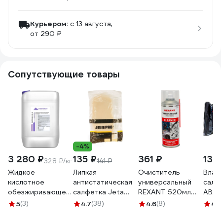
Курьером:
c 13 августа,
от 290 ₽
Сопутствующие товары
-4%
3 280 ₽
135 ₽
361 ₽
130
328 ₽/кг
141 ₽
Жидкое
Липкая
Очиститель
Влаж
кислотное
антистатическая
универсальный
салф
обезжиривающее
салфетка Jeta
REXANT 520мл
АВА
и железо
PRO 5850100
(400мл), аэрозоль
GEA
5
(3)
4.7
(38)
4.6
(8)
4.1
фосфатирующее
85-0002
унив