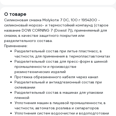
средство
20х1
КОНФЕРУМ
3010
Дезоксил-оф-с
О товаре
концентрат 1915/1
Силиконовая смазка Molykote 7 DC, 100 г 1954300 -
силиконовый морозо- и термостойкий компаунд (старое
название DOW CORNING 7 (Dowsil 7)), применяемый для
смазки, в качестве защитного покрытия или
разделительного состава.
Применение:
Разделительный состав при литье пластмасс, в
частности, для применения в термопластавтоматах
Разделительный состав для пресс-форм в шинной
промышленности и производстве
резинотехнических изделий
Протяжка обрезиненного кабеля через канал
Разделительный и антиадгезионный состав при
склеивании
Разделительный состав в машинах для упаковки
пленкой
Уплотнения машин в пищевой промышленности, в
частности, автоматов розлива и сепараторов
Уплотнения систем водоочистки и водоподготовки