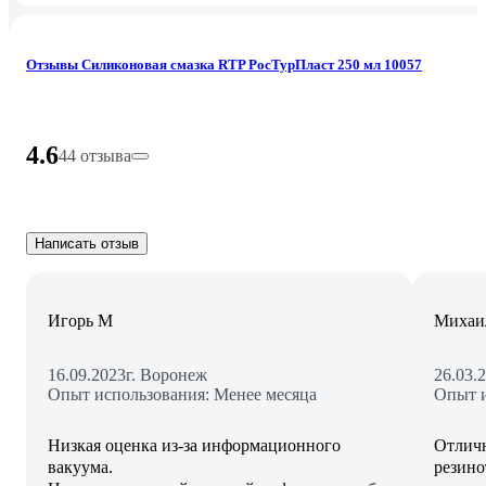
Отзывы Силиконовая смазка RTP РосТурПласт 250 мл 10057
4.6
44 отзыва
Написать отзыв
Игорь М
Михаи
16.09.2023
г. Воронеж
26.03.
Опыт использования: Менее месяца
Опыт и
Низкая оценка из-за информационного
Отличн
вакуума.
резино