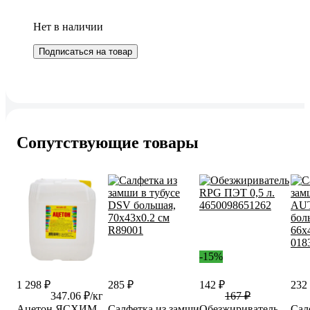
Нет в наличии
Подписаться на товар
Сопутствующие товары
-15%
1 298 ₽
285 ₽
142 ₽
232
347.06 ₽/кг
167 ₽
Ацетон ЯСХИМ,
Салфетка из замши
Обезжириватель
Сал