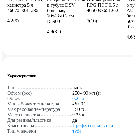
канистра 5 л
в тубусе DSV
RPG ПЭТ 0,5 л.
в ту
4607059911286
большая,
4650098651262
AU
70х43х0.2 см
бол
4.2
(9)
5
(16)
R89001
66х
018
4.9
(31)
4.6
(
Характеристики
Тип
паста
Объем (вес)
250-499 мл (г)
Объем
0.25 л
Min рабочая температура
-30 °С
Max рабочая температура
+50 °С
Масса вещества
0.25 кг
Для резины/пластика
да
Класс товара
Профессиональный
Тип упаковки
туба