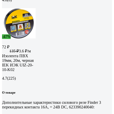
-47%
72 ₽
135 ₽
3.6 ₽/м
Изолента ПВХ
19мм, 20м, черная
IEK ИЭК UIZ-20-
10-K02
4.7
(225)
О товаре
Дополнительные характеристики силового реле Finder 3
перекидных контакта 16А, = 24В DC, 623390240040: