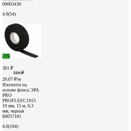
00003430
4.9
(54)
-5%
301 ₽
316 ₽
20.07 ₽/м
Изолента на
основе флиса ЭРА
PRO
PROFLEEC1915
19 мм, 15 м, 0,3
мм, черная
Б0057181
4.6
(104)