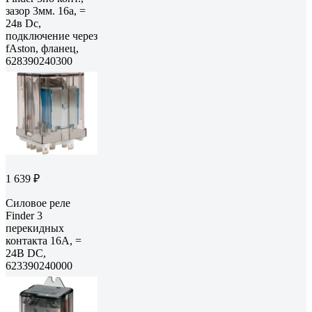
зазор 3мм. 16а, =
24в Dc,
подключение через
fAston, фланец,
628390240300
1 639 ₽
Силовое реле
Finder 3
перекидных
контакта 16А, =
24В DC,
623390240000