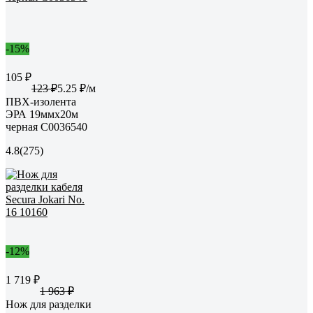
-15%
105 ₽
123 ₽
5.25 ₽/м
ПВХ-изолента
ЭРА 19ммх20м
черная C0036540
4.8
(275)
-12%
1 719 ₽
1 963 ₽
Нож для разделки