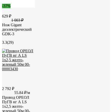
-37%
629 ₽
1 003 ₽
Нож Gigant
диэлектрический
GDK-3
3.3
(29)
2 792 ₽
55.84 ₽/м
Провод ОРЕОЛ
ПуГВ нг А LS
1х2,5 желто-
зеленый 50м 00-