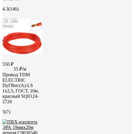
4.3
(146)
550 ₽
55 ₽/м
Провод TDM
ELECTRIC
ПуГВнг(А)-LS
1x2,5, ГОСТ, 10м,
красный SQ0124-
2726
5
(7)