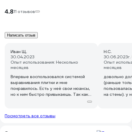
4.8
11 отзывов
Написать отзыв
Иван Щ.
Н.С.
30.04.2023
30.06.2023
г
Опыт использования: Несколько
Опыт использ
месяцев
месяцев
Впервые воспользовался системой
довольно дол
выравнивания плитки и мне
(раньше толь
понравилось. Есть у неё свои нюансы,
пользовалась
но к ним быстро привыкаешь. Так как
на стены). у 
среди плиток встречаются отличия в
клинья могут
размерах, крестики тоже использовал
эти штучки-з
и результат лучше
наоборот - п
Посмотреть все отзывы
когда уже кл
сбивать с пли
- работает х