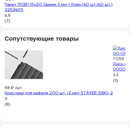
Пакет ПСВП 15х20 Зажим 3 мм + Клин (40 шт./40 шт.)
Си
2252405
(1
4.9
4.
(7)
(1
Сопутствующие товары
1 059 ₽
Диск ал
000017
3.3
(3)
68 ₽
/шт
Крестики для кафеля 200 шт. (2 мм) STAYER 3380-2
5
(8)