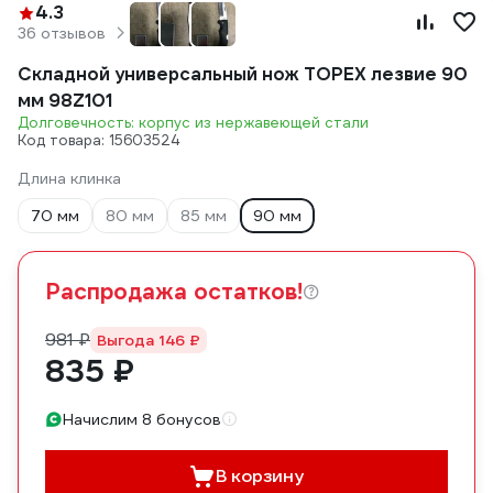
4.3
36 отзывов
Складной универсальный нож TOPEX лезвие 90
мм 98Z101
Долговечность: корпус из нержавеющей стали
Код товара: 15603524
Длина клинка
70 мм
80 мм
85 мм
90 мм
Распродажа остатков!
981 ₽
Выгода 146 ₽
835 ₽
Начислим 8 бонусов
В корзину