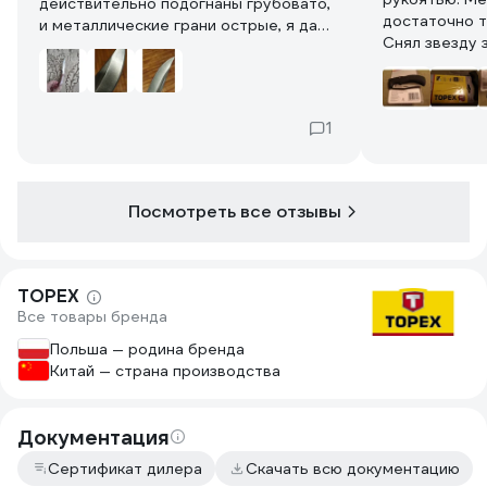
действительно подогнаны грубовато,
достаточно т
и металлические грани острые, я даже
Снял звезду 
их немного подшлифовал, а то руку
100мм клинок
резали.
Товара, а ре
Марка стали лезвия и его твёрдость
выданного но
нигде не указаны. Заводская заточка
1
Мне не принц
не совсем хорошая, пришлось
когда откров
заточить. Точится достаточно легко
в КНР.
обычными брусками. Спуски –
вогнутая линза, хорошо видны следы
Посмотреть все отзывы
от обработки. В целом – неплохой
нож из недорогой нержавейки.
TOPEX
Все товары бренда
Польша — родина бренда
Китай — страна производства
Документация
Сертификат дилера
Скачать всю документацию