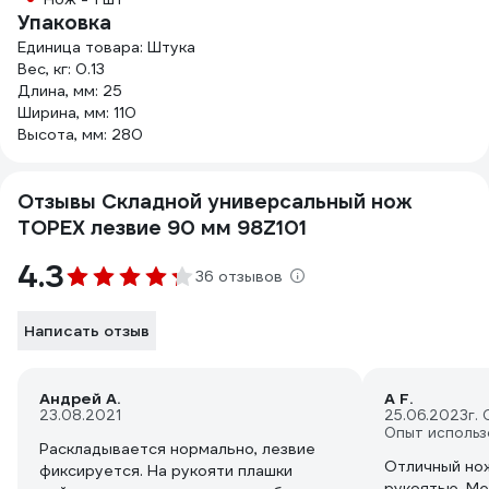
Упаковка
Единица товара: Штука
Вес, кг: 0.13
Длина, мм: 25
Ширина, мм: 110
Высота, мм: 280
Отзывы Складной универсальный нож
TOPEX лезвие 90 мм 98Z101
4.3
36 отзывов
Написать отзыв
Андрей А.
A F.
23.08.2021
25.06.2023
г.
Опыт использ
Раскладывается нормально, лезвие
Отличный нож
фиксируется. На рукояти плашки
рукоятью. Ме