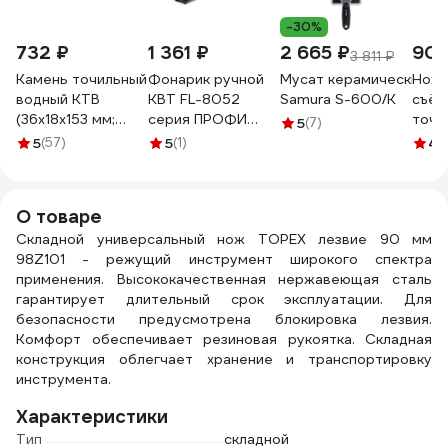
-30%
732 ₽
1 361 ₽
2 665 ₽
902
3 811 ₽
Камень точильный
Фонарик ручной
Мусат керамический 25
Ноже
водный КТВ
КВТ FL-8052
Samura S-600/K
съём
(36х18х153 мм;
серия ПРОФИ
точи
5
(7)
B600; VM) ИНФ-
103874
поло
5
(57)
5
(1)
4.
АБРАЗИВ Б-4922
О товаре
Складной универсальный нож TOPEX лезвие 90 мм
98Z101 - режущий инструмент широкого спектра
применения. Высококачественная нержавеющая сталь
гарантирует длительный срок эксплуатации. Для
безопасности предусмотрена блокировка лезвия.
Комфорт обеспечивает резиновая рукоятка. Складная
конструкция облегчает хранение и транспортировку
инструмента.
Характеристики
Тип
складной