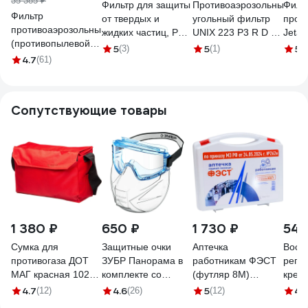
35 385 ₽
Фильтр для защиты
Противоаэрозольный
Филь
Фильтр
от твердых и
угольный фильтр
прот
противоаэрозольный
жидких частиц, P1R
UNIX 223 P3 R D 2
Jeta 
(противопылевой)
BAIANDA 10 шт
штуки 102-022-0002
шт.) 
5
5
5
(3)
(1)
(1
Jeta Safety класса
4.7
(61)
2509
5531
P3 R, 100 шт,
5521P3R-box
Сопутствующие товары
1 380 ₽
650 ₽
1 730 ₽
54 
Сумка для
Защитные очки
Аптечка
Восс
противогаза ДОТ
ЗУБР Панорама в
работникам ФЭСТ
реге
МАГ красная 102-
комплекте со
(футляр 8М)
крем
142-0001
щитком 110233
(приказ 262н) 3764
АЛИР
4.7
4.6
5
4.
(12)
(26)
(12)
1000