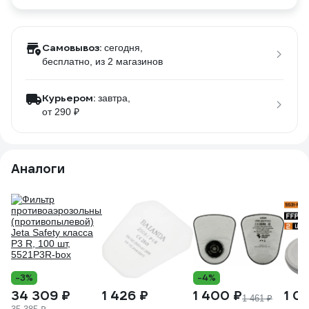
Самовывоз:
сегодня,
бесплатно
, из 2 магазинов
Курьером:
завтра,
от 290 ₽
Аналоги
-3%
-4%
34 309 ₽
1 426 ₽
1 400 ₽
1 0
1 461 ₽