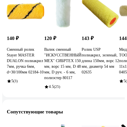
140 ₽
120 ₽
143 ₽
144
Сменный ролик
Валик сменный
Ролик USP
Мид
Stayer MASTER
"ИСКУССТВЕННЫЙ
полиакрил, зеленый,
TO
DUALON полиакрил
МЕХ" СИБРТЕХ 150
длина 150мм, ворс 12
поли
7мм, ручка 6мм,
мм, ворс 15 мм, D 48
мм, диаметр 54 мм
11х1
d=30/100мм 02184-10
мм, D руч. - 6 мм,
02635
0405
полиэстер 80117
5
(3)
5
(
4.5
(25)
Сопутствующие товары