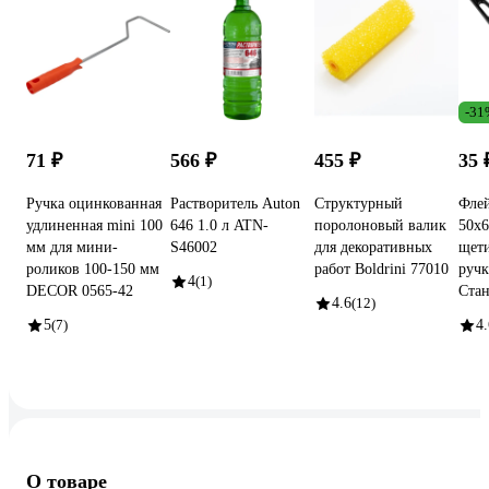
-31
71 ₽
566 ₽
455 ₽
35
Ручка оцинкованная
Растворитель Auton
Структурный
Флей
удлиненная mini 100
646 1.0 л ATN-
поролоновый валик
50х6
мм для мини-
S46002
для декоративных
щети
роликов 100-150 мм
работ Boldrini 77010
руч
4
(1)
DECOR 0565-42
Стан
4.6
(12)
5
(7)
4.
О товаре