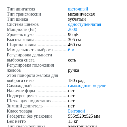
Тип двигателя
щеточный
Тип трансмиссии
механическая
Тип шнека
зубчатый
Система шнеков
одноступенчатая
Мощность (Вт)
2000
Уровень шума
96 дБ
Высота ковша
305 см
Ширина ковша
460 см
Max дальность выброса
6 м
Регулировка дальности
выброса снега
есть
Регулировка положения
желоба
ручка
Угол поворота желоба для
выброса снега
180 град
Самоходный
самоходные модели
Наличие фары
нет
Подогрев ручек
нет
Щетка для подметания
нет
Зимний двигатель
нет
Класс товара
Бытовой
Габариты без упаковки
555x520x525 мм
Вес нетто
13 кг
Тип снегоуборщика
электрический