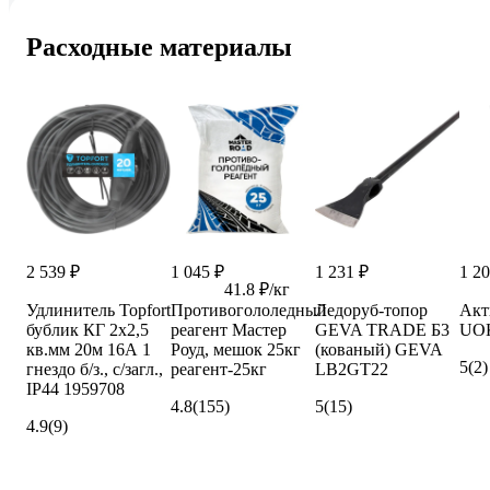
Расходные материалы
2 539 ₽
1 045 ₽
1 231 ₽
1 20
41.8 ₽/кг
Удлинитель Topfort
Противогололедный
Ледоруб-топор
Акт
бублик КГ 2x2,5
реагент Мастер
GEVA TRADE Б3
UOK
кв.мм 20м 16А 1
Роуд, мешок 25кг
(кованый) GEVA
5
(2)
гнездо б/з., с/загл.,
реагент-25кг
LB2GT22
IP44 1959708
4.8
(155)
5
(15)
4.9
(9)