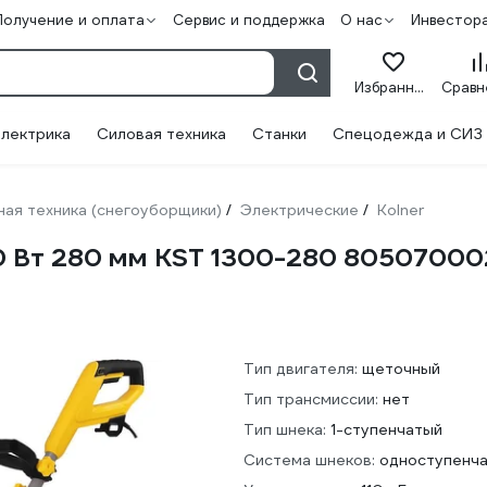
Получение и оплата
Сервис и поддержка
О нас
Инвестор
Избранное
лектрика
Силовая техника
Станки
Спецодежда и СИЗ
ая техника (снегоуборщики)
Электрические
Kolner
/
/
00 Вт 280 мм KST 1300-280 8050700
Тип двигателя:
щеточный
Тип трансмиссии:
нет
Тип шнека:
1-ступенчатый
Система шнеков:
одноступенч