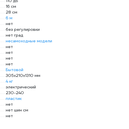
110 дБ
16 см
28 см
6 м
нет
без регулировки
нет град
несамоходные модели
нет
нет
нет
нет
Бытовой
305х210х1310 мм
4 кг
электрический
230-240
пластик
нет
нет шин см
нет