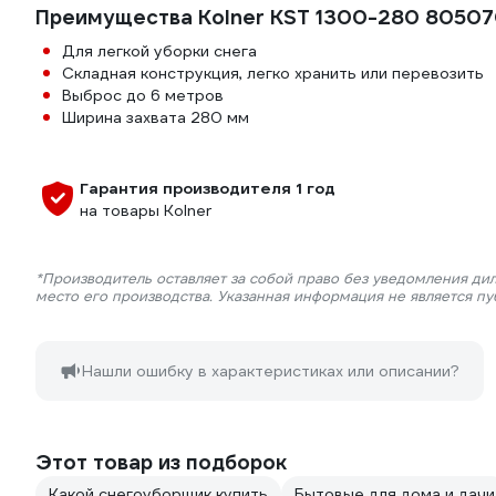
Преимущества Kolner KST 1300-280 8050
Для легкой уборки снега
Складная конструкция, легко хранить или перевозить
Выброс до 6 метров
Ширина захвата 280 мм
Гарантия производителя 1 год
на товары Kolner
*Производитель оставляет за собой право без уведомления ди
место его производства. Указанная информация не является п
Нашли ошибку в характеристиках или описании?
Этот товар из подборок
Какой снегоуборщик купить
Бытовые для дома и дачи