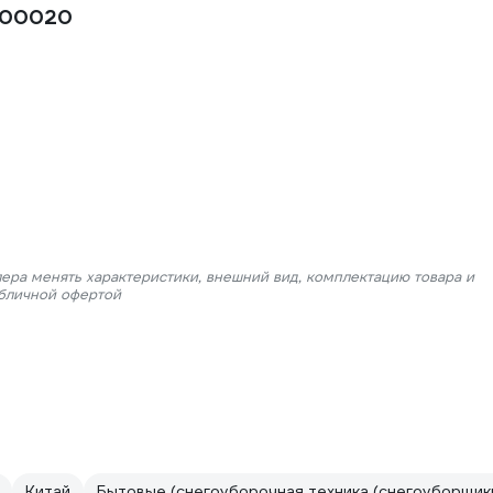
700020
лера менять характеристики, внешний вид, комплектацию товара и
убличной офертой
Китай
Бытовые (снегоуборочная техника (снегоуборщик