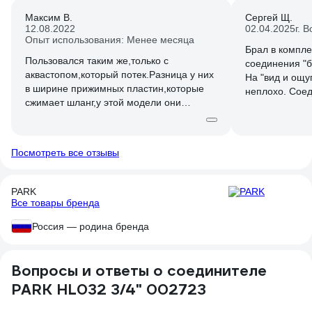
Максим В.
Сергей Щ.
12.08.2022
02.04.2025
г. 
Опыт использования: Менее месяца
Брал в компле
Пользовался таким же,только с
соединения "
аквастопом,который потек.Разница у них
На "вид и ощу
в ширине прижимных пластин,которые
неплохо. Соед
сжимает шланг,у этой модели они
где не подтек
шире.Пока не течет,но стоит учесть,если
3атм.). Посмо
шланг старый и дубовый,то мало какой
частности УФ 
пластиковый быстросьем будет уверенно
Посмотреть все отзывы
держать давление.
PARK
Все товары бренда
Россия — родина бренда
Вопросы и ответы о соединителе
PARK HL032 3/4" 002723