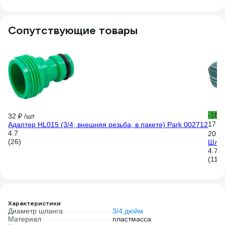
Сопутствующие товары
-18%
32 ₽
/шт
17 0
Адаптер HL015 (3/4; внешняя резьба; в пакете) Park 002712
4.7
20 9
(26)
Шлан
4.7
(116)
Характеристики
Диаметр шланга
3/4 дюйм
Материал
пластмасса