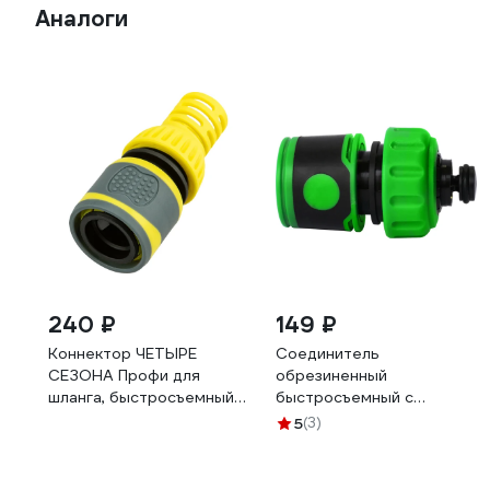
Аналоги
240 ₽
149 ₽
Коннектор ЧЕТЫРЕ
Соединитель
СЕЗОНА Профи для
обрезиненный
шланга, быстросъемный
быстросъемный с
3/4 с термопластичной
аквастопом Lite для
5
(3)
резиной и защитой от
шланга 3/4" POLYAGRO
перегибов 62-0302-F
7576160