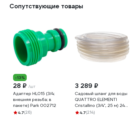
Сопутствующие товары
-13%
28 ₽
3 289 ₽
/шт
Адаптер HL015 (3/4;
Садовый шланг для воды
внешняя резьба; в
QUATTRO ELEMENTI
пакете) Park 002712
Cristallino (3/4", 25 м) 246-
944
4.7
(26)
4.7
(214)