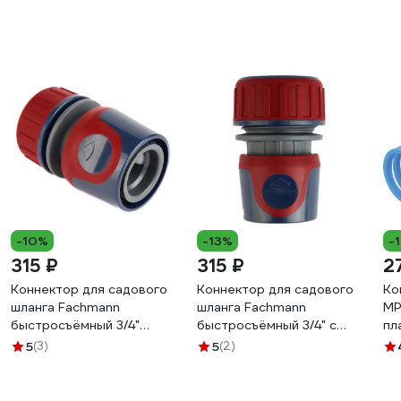
-10%
-13%
-
315 ₽
315 ₽
2
Коннектор для садового
Коннектор для садового
Ко
шланга Fachmann
шланга Fachmann
MP
быстросъёмный 3/4"
быстросъёмный 3/4" с
пл
Garten Experte 05.159
аквастопом Garten
ДС
5
(3)
5
(2)
Experte 05.158