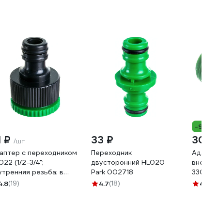
-9%
1 ₽
33 ₽
30 
/шт
аптер с переходником
Переходник
Адапте
022 (1/2-3/4";
двусторонний HL020
внешне
утренняя резьба; в
Park 002718
33007
кете) Park 002714
4.8
(19)
4.7
(18)
4.8
(1