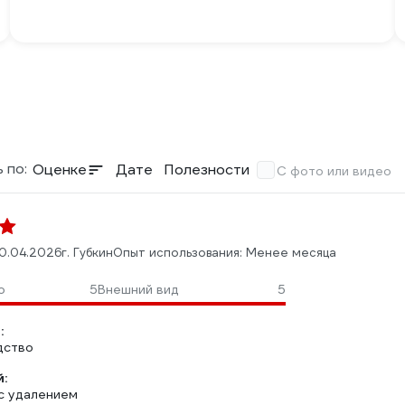
 по:
Оценке
Дате
Полезности
С фото или видео
0.04.2026
г. Губкин
Опыт использования: Менее месяца
о
5
Внешний вид
5
:
дство
:
с удалением