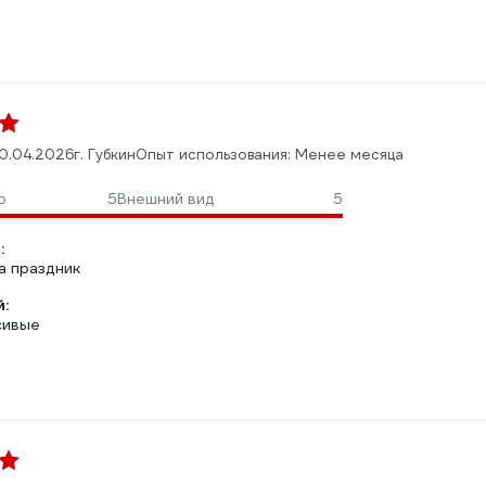
0.04.2026
г. Губкин
Опыт использования: Менее месяца
о
5
Внешний вид
5
:
а праздник
:
сивые