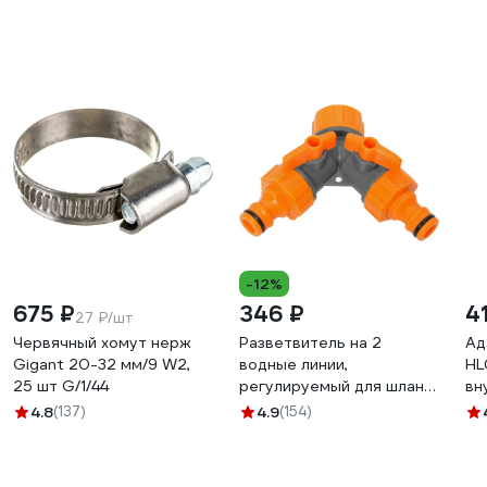
-12%
675 ₽
346 ₽
4
27 ₽/шт
Червячный хомут нерж
Разветвитель на 2
Ад
Gigant 20-32 мм/9 W2,
водные линии,
HL
25 шт G/1/44
регулируемый для шланга
вн
3/4" POLYAGRO 7575365
па
4.8
(137)
4.9
(154)