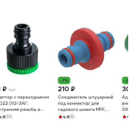
-7%
-9%
1 ₽
210 ₽
30 
/шт
аптер с переходником
Соединитель штуцерный
Адапте
022 (1/2-3/4";
под коннектор для
внешне
утренняя резьба; в
садового шланга MPF,
33007
кете) Park 002714
двойник, пластик/резина
4.8
(19)
4.8
(6)
4.8
(1
ДС.071285