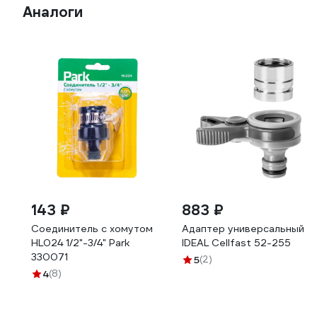
Аналоги
143 ₽
883 ₽
Соединитель с хомутом
Адаптер универсальный
HL024 1/2"-3/4" Park
IDEAL Cellfast 52-255
330071
5
(2)
4
(8)