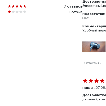
Достоинства
Эластичный,в
7 отзывов
1 отзыв
Недостатки:
Нет
Комментарий
Удобный перех
Ответить
паша ..
07.08
Достоинства
дешевый, кра