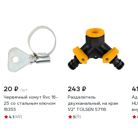
20 ₽
243 ₽
4
/шт
Червячный хомут Rvc 16-
Разделитель
Ад
25 со стальным ключом
двухканальный, на кран
HL
16355
1/2" TOLSEN 57116
вн
па
4.1
(49)
5
(9)