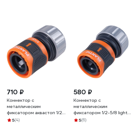
710 ₽
580 ₽
Коннектор c
Коннектор c
металлическим
металлическим
фиксатором аквастоп 1/2-
фиксатором 1/2-5/8 light
5/8 light Plantic 39379-01
Plantic 39378-01
5
(4)
5
(6)