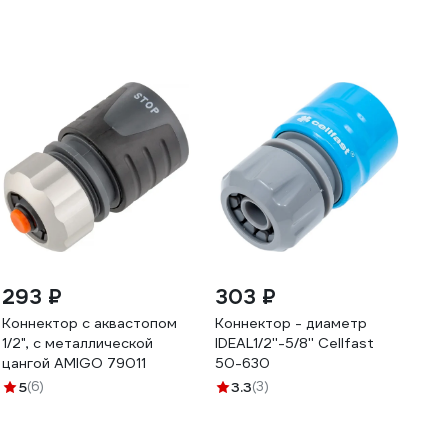
293 ₽
303 ₽
Коннектор с аквастопом
Коннектор - диаметр
1/2", с металлической
IDEAL1/2''-5/8'' Cellfast
цангой AMIGO 79011
50-630
5
(6)
3.3
(3)