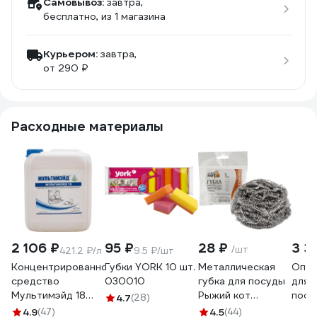
Самовывоз:
завтра,
бесплатно
, из 1 магазина
Курьером:
завтра,
от 290 ₽
Расходные материалы
2 106 ₽
95 ₽
28 ₽
3 3
/шт
421.2 ₽/л
9.5 ₽/шт
Концентрированное
Губки YORK 10 шт.
Металлическая
Опол
средство
030010
губка для посуды
для
Мультимэйд 18
Рыжий кот
посу
4.7
(28)
для
спираль, вес 12 гр,
маши
4.9
(47)
4.5
(44)