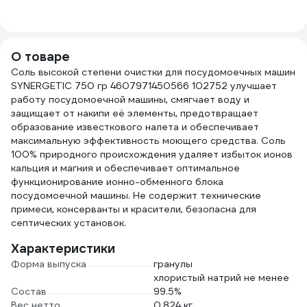
автоматических
1 шт 310568
Вита 
посудомоечных
жест
машин, 5 л
2598
4607002303953
О товаре
Соль высокой степени очистки для посудомоечных машин
SYNERGETIC 750 гр 4607971450566 102752 улучшает
работу посудомоечной машины, смягчает воду и
защищает от накипи её элементы, предотвращает
образование известкового налета и обеспечивает
максимальную эффективность моющего средства. Соль
100% природного происхождения удаляет избыток ионов
кальция и магния и обеспечивает оптимальное
функционирование ионно-обменного блока
посудомоечной машины. Не содержит технические
примеси, консерванты и красители, безопасна для
септических установок.
Характеристики
Форма выпуска
гранулы
хлористый натрий не менее
Состав
99.5%
Вес нетто
0.824 кг