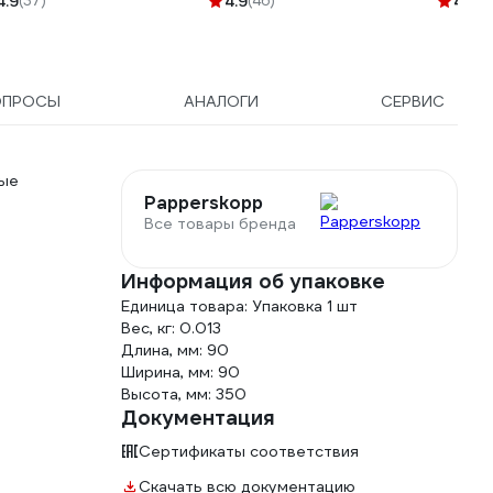
4.9
(37)
4.9
(46)
4.8
(2
40402
ОПРОСЫ
АНАЛОГИ
СЕРВИС
бые
Papperskopp
Все товары бренда
Информация об упаковке
Единица товара: Упаковка 1 шт
Вес, кг: 0.013
Длина, мм: 90
Ширина, мм: 90
Высота, мм: 350
Документация
Сертификаты соответствия
Скачать всю документацию