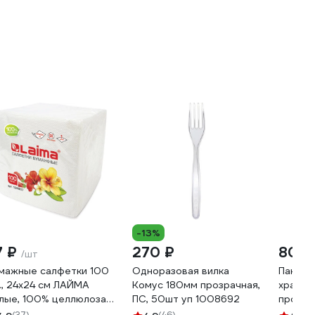
-13%
7 ₽
270 ₽
80 ₽
/шт
мажные салфетки 100
Одноразовая вилка
Пакети
., 24х24 см ЛАЙМА
Комус 180мм прозрачная,
хранен
лые, 100% целлюлоза
ПС, 50шт уп 1008692
продук
6907
см, 50