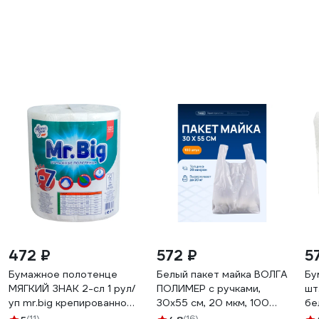
472 ₽
572 ₽
5
Бумажное полотенце
Белый пакет майка ВОЛГА
Бу
МЯГКИЙ ЗНАК 2-сл 1 рул/
ПОЛИМЕР с ручками,
шт
уп mr.big крепированное
30х55 см, 20 мкм, 100
бе
с тиснением и
штук Т3102
12