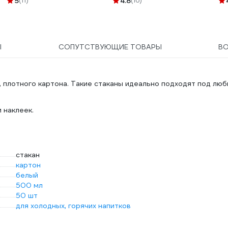
5
(11)
4.8
(16)
перфорацией белое Г-
С290
Ы
СОПУТСТВУЮЩИЕ ТОВАРЫ
В
, плотного картона. Такие стаканы идеально подходят под лю
 наклеек.
стакан
картон
белый
500 мл
50 шт
для холодных, горячих напитков