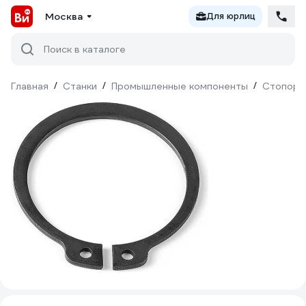
Москва
Для юрлиц
Поиск в каталоге
Главная
/
Станки
/
Промышленные компоненты
/
Стопорн