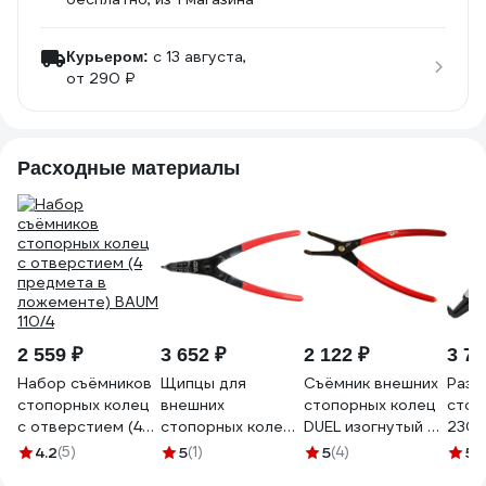
c 13 августа,
Курьером:
от 290 ₽
Расходные материалы
2 559 ₽
3 652 ₽
2 122 ₽
3 79
Набор съёмников
Щипцы для
Съёмник внешних
Разж
стопорных колец
внешних
стопорных колец
стоп
с отверстием (4
стопорных колец
DUEL изогнутый с
230 
предмета в
Licota без ушка 2
пружиной 40-100
609
4.2
(5)
5
(1)
5
(4)
5
(
ложементе) BAUM
в 1 355 мм ATA-
мм, DL66-44-0225