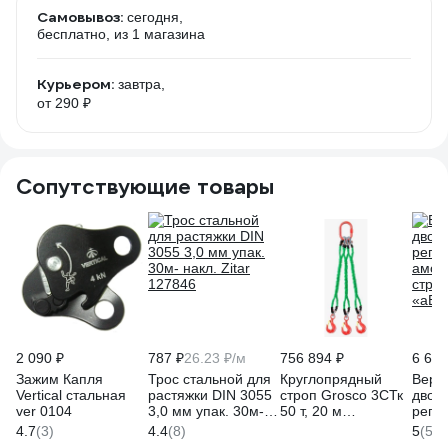
Самовывоз:
сегодня,
бесплатно
, из 1 магазина
Курьером:
завтра,
от 290 ₽
Сопутствующие товары
2 090 ₽
787 ₽
26.23 ₽/м
756 894 ₽
6 677
Зажим Капля
Трос стальной для
Круглопрядный
Вере
Vertical стальная
растяжки DIN 3055
строп Grosco 3СТк
двой
ver 0104
3,0 мм упак. 30м-
50 т, 20 м
регу
накл. Zitar 127846
TI3X50020
амор
4.7
(3)
4.4
(8)
5
(5)
стро