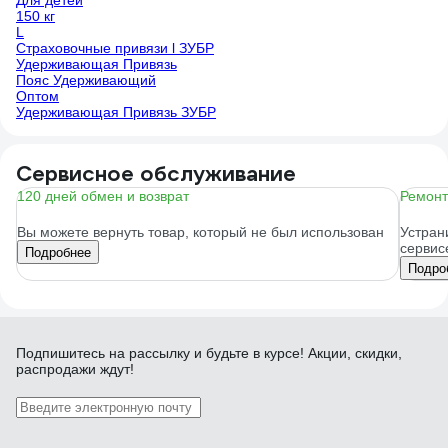
Для детей
150 кг
L
Страховочные привязи l ЗУБР
Удерживающая Привязь
Пояс Удерживающий
Оптом
Удерживающая Привязь ЗУБР
Сервисное обслуживание
120 дней обмен и возврат
Ремонт
Вы можете вернуть товар, который не был использован
Устран
сервис
Подробнее
Подро
Подпишитесь
на рассылку
и будьте в курсе! Акции, скидки,
распродажи ждут!