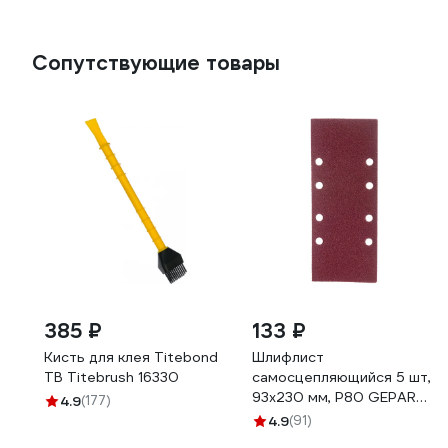
Сопутствующие товары
385 ₽
133 ₽
Кисть для клея Titebond
Шлифлист
TB Titebrush 16330
самосцепляющийся 5 шт,
93x230 мм, Р80 GEPARD
4.9
(177)
GP5004-80
4.9
(91)