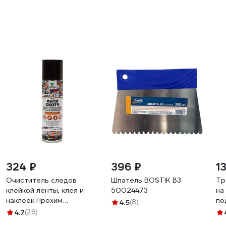
324 ₽
396 ₽
1
Очиститель следов
Шпатель BOSTIK В3
Тр
клейкой ленты, клея и
50024473
на
наклеек Прохим
по
4.5
(8)
"Антискотч" аэрозоль,
пе
4.7
(26)
335 мл CG8085
15