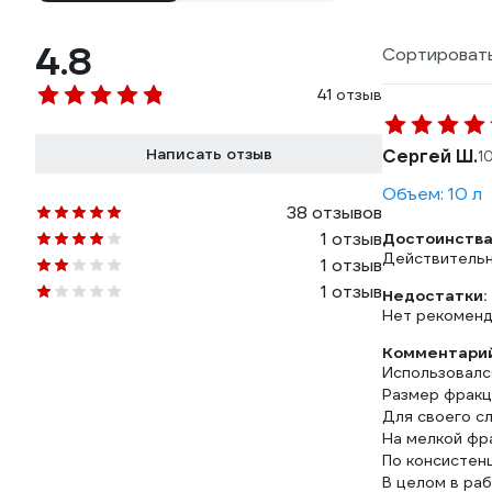
4.8
Сортировать
41 отзыв
Написать отзыв
Сергей Ш.
1
Объем: 10 л
38 отзывов
1 отзыв
Достоинства
Действительно
1 отзыв
1 отзыв
Недостатки:
Нет рекоменд
Комментарий
Использовалс
Размер фракц
Для своего с
На мелкой фра
По консистен
В целом в раб