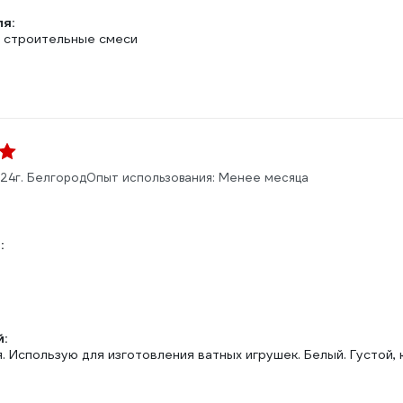
ля:
 строительные смеси
024
г. Белгород
Опыт использования: Менее месяца
:
:
. Использую для изготовления ватных игрушек. Белый. Густой, к