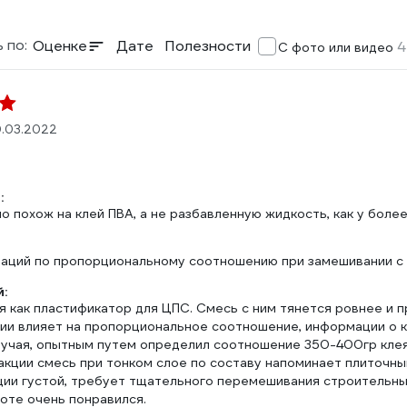
 по:
Оценке
Дате
Полезности
4
С фото или видео
0.03.2022
:
 похож на клей ПВА, а не разбавленную жидкость, как у боле
аций по пропорциональному соотношению при замешивании с 
:
я как пластификатор для ЦПС. Смесь с ним тянется ровнее и 
ии влияет на пропорциональное соотношение, информации о к
лучая, опытным путем определил соотношение 350-400гр клея 
кции смесь при тонком слое по составу напоминает плиточный
ции густой, требует тщательного перемешивания строительны
оте очень понравился.