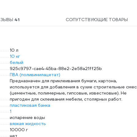
De
ТЗЫВЫ
41
СОПУТСТВУЮЩИЕ ТОВАРЫ
10 л
10 кг
белый
925c9797-cae4-45ba-88e2-2e58a21ff25b
ПВА (поливинилацетат)
Предназначен для приклеивания бумаги, картона,
используется для добавления в сухие строительные смес
(цементные, полимерные, гипсовые, известковые). Не
пригоден для склеивания мебели, столярных работ.
пластиковая банка
1
испарение воды
вязкая жидкость
10000 г
нет