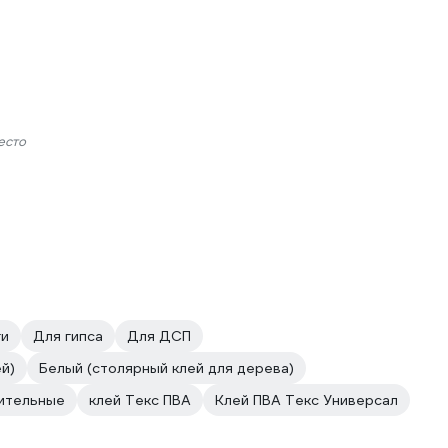
есто
ги
Для гипса
Для ДСП
ей)
Белый (столярный клей для дерева)
ительные
клей Текс ПВА
Клей ПВА Текс Универсал