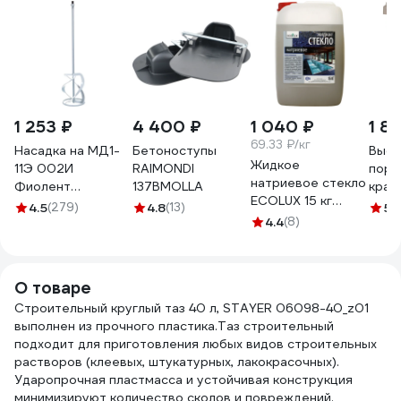
1 253 ₽
4 400 ₽
1 040 ₽
1 8
69.33 ₽/кг
Насадка на МД1-
Бетоноступы
Высо
Жидкое
11Э 002И
RAIMONDI
поро
натриевое стекло
Фиолент
137BMOLLA
крас
ECOLUX 15 кг
ИДФР304159002И
бето
4.5
(279)
4.8
(13)
5
(
4607133682415
4.4
(8)
раст
Cem-
чёрн
О товаре
Строительный круглый таз 40 л, STAYER 06098-40_z01
выполнен из прочного пластика.Таз строительный
подходит для приготовления любых видов строительных
растворов (клеевых, штукатурных, лакокрасочных).
Ударопрочная пластмасса и устойчивая конструкция
минимизируют количество сколов и повреждений.