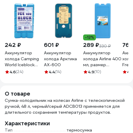
-12%
242 ₽
601 ₽
289 ₽
769
330 ₽
Аккумулятор
Аккумулятор
Аккумулятор
Акку
холода Camping
холода Арктика
холода Airline 400
холо
World Iceblock
АХ-600
мл, размер
Free
400 138218
18х8.2х3 см AAC-
720 
4.6
(24)
4.4
(14)
4.9
(10)
4.
02
О товаре
Сумка-холодильник на колесах Airline с телескопической
ручкой, 48 л, черный/серый ADCB013 применяется для
длительного сохранения температуры продуктов.
Характеристики
Тип
термосумка