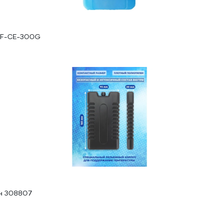
 PF-CE-300G
ен 308807