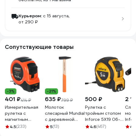
Курьером:
c 15 августа,
от 290 ₽
Сопутствующие товары
-3%
-21%
401 ₽
635 ₽
500 ₽
2 1
414 ₽
799 ₽
Измерительная
Молоток
Рулетка с
Слес
рулетка с
слесарный Mundial
тройным стопом
моло
магнитным
с деревянной
Inforce 5Х19 06-
Infor
крюком, 5x25мм
рукояткой, 200 гр
11-70
4.5
(233)
5
(13)
4.6
(467)
4.
Gigant GWM525
0377.020-9