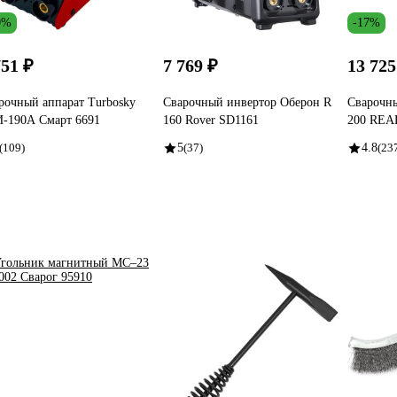
0%
-17%
751 ₽
7 769 ₽
13 725
рочный аппарат Turbosky
Сварочный инвертор Оберон R
Сварочн
-190А Смарт 6691
160 Rover SD1161
200 REA
(109)
5
(37)
4.8
(23