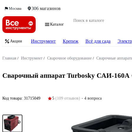
306 магазинов
Москва
Каталог
Инструмент
Крепеж
Всё для сада
Электр
Акции
Главная
/
Инструмент
/
Сварочное оборудование
/
Сварочные аппарат
Сварочный аппарат Turbosky САИ-160А 
Код товара:
31715049
5
(109 отзывов)
4 вопроса