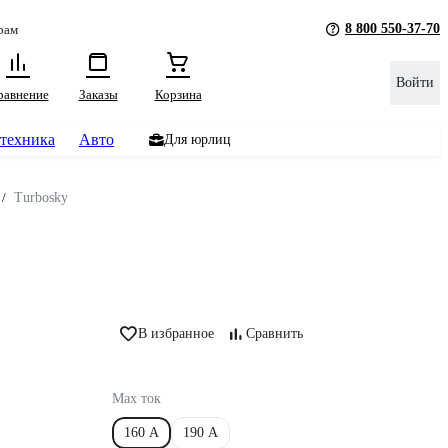
8 800 550-37-70
рам
Войти
равнение
Заказы
Корзина
техника
Авто
Для юрлиц
/
Turbosky
В избранное
Сравнить
Max ток
160 А
190 А