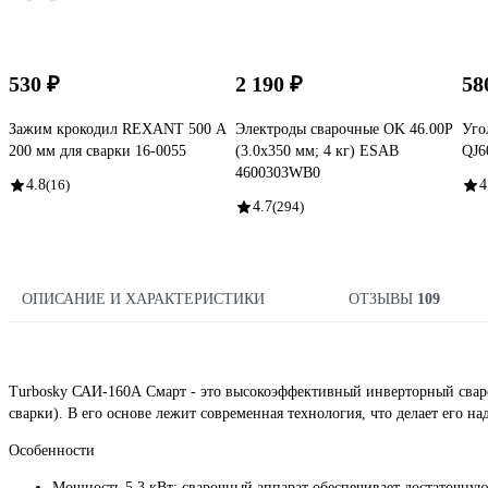
530 ₽
2 190 ₽
58
Зажим крокодил REXANT 500 А
Электроды сварочные OK 46.00P
Уго
200 мм для сварки 16-0055
(3.0х350 мм; 4 кг) ESAB
QJ6
4600303WB0
4.8
(16)
4
4.7
(294)
ОПИСАНИЕ И ХАРАКТЕРИСТИКИ
ОТЗЫВЫ
109
Turbosky САИ-160А Смарт - это высокоэффективный инверторный свар
сварки). В его основе лежит современная технология, что делает его 
Особенности
Мощность 5.3 кВт: сварочный аппарат обеспечивает достаточную 