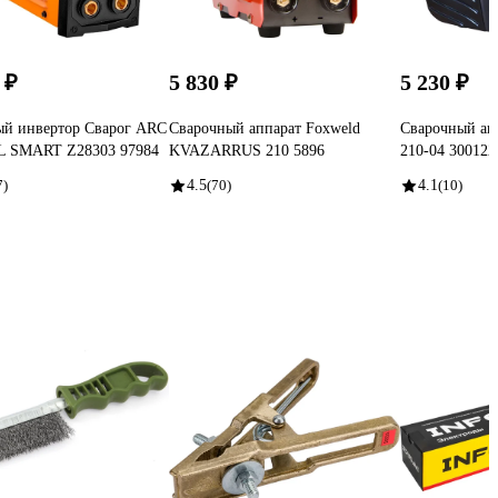
 ₽
5 830 ₽
5 230 ₽
ый инвертор Сварог ARC
Сварочный аппарат Foxweld
Сварочный а
L SMART Z28303 97984
KVAZARRUS 210 5896
210-04 300122
7)
4.5
(70)
4.1
(10)