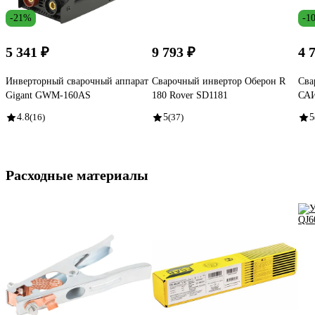
-21%
-1
5 341 ₽
9 793 ₽
4 
Инверторный сварочный аппарат
Сварочный инвертор Оберон R
Сва
Gigant GWM-160AS
180 Rover SD1181
САИ
4.8
(16)
5
(37)
5
Расходные материалы