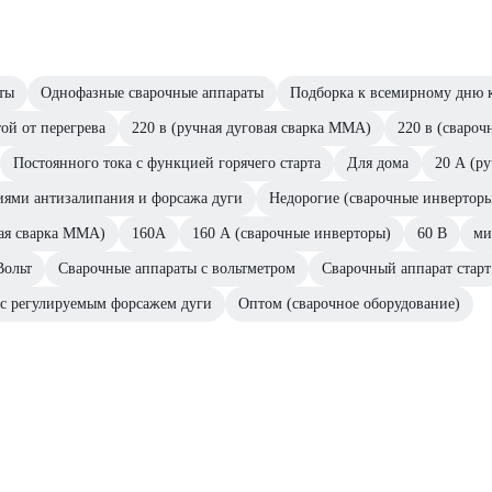
ты
Однофазные сварочные аппараты
Подборка к всемирному дню к
ой от перегрева
220 в (ручная дуговая сварка MMA)
220 в (свароч
Постоянного тока с функцией горячего старта
Для дома
20 А (р
ями антизалипания и форсажа дуги
Недорогие (сварочные инвертор
вая сварка MMA)
160А
160 А (сварочные инверторы)
60 В
ми
Вольт
Сварочные аппараты с вольтметром
Сварочный аппарат старт
 с регулируемым форсажем дуги
Оптом (сварочное оборудование)