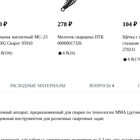
0 ₽
278 ₽
104 ₽
льник магнитный МС–23
Молоток сварщика ПТК
Щётка с 
002 Сварог 95910
00000017326
стальная
270211
.8
(106)
4.8
(26)
4.8
(17
РАСХОДНЫЕ МАТЕРИАЛЫ
ВОПРОСЫ
4
очный аппарат, предназначенный для сварки по технологии MMA (дугов
надежным инструментом для различных сварочных задач.
мощность для работы с электродами диаметром до 3,2 мм, что делает его