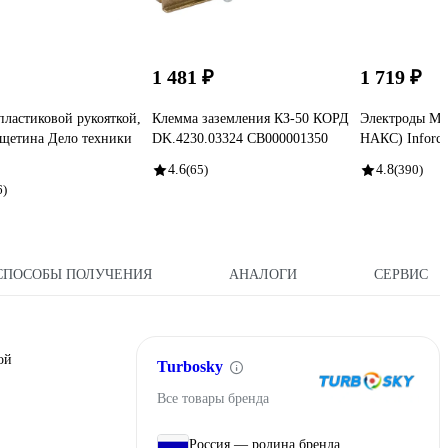
1 481 ₽
1 719 ₽
пластиковой рукояткой,
Клемма заземления КЗ-50 КОРД
Электроды МР-
 щетина Дело техники
DK.4230.03324 СВ000001350
НАКС) Inforc
4.6
(65)
4.8
(390)
6)
СПОСОБЫ ПОЛУЧЕНИЯ
АНАЛОГИ
СЕРВИС
ой
Turbosky
Все товары бренда
Россия — родина бренда