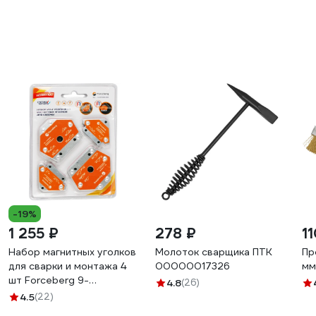
-19%
1 255 ₽
278 ₽
1
Набор магнитных уголков
Молоток сварщика ПТК
Пр
для сварки и монтажа 4
00000017326
мм
шт Forceberg 9-
4.8
(26)
4015090-004
4.5
(22)