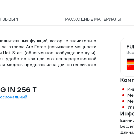
ТЗЫВЫ
1
РАСХОДНЫЕ МАТЕРИАЛЫ
олнительных функций, которые значительно
FU
 заготовок: Arc Force (повышение мощности
Все
 и Hot Start (облегченное возбуждение дуги).
т удобство как при его непосредственной
нная модель предназначена для интенсивного
Комп
G IN 256 T
Ин
Ме
ссиональный
Ме
Уп
Инфо
Едини
Вес, кг
Длина,