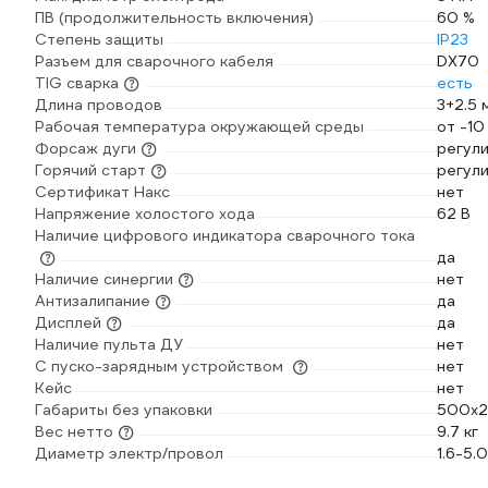
ПВ (продолжительность включения)
60 %
Степень защиты
IP23
Разъем для сварочного кабеля
DX70
TIG сварка
есть
Длина проводов
3+2.5 
Рабочая температура окружающей среды
от -10
Форсаж дуги
регул
Горячий старт
регул
Сертификат Накс
нет
Напряжение холостого хода
62 В
Наличие цифрового индикатора сварочного тока
да
Наличие синергии
нет
Антизалипание
да
Дисплей
да
Наличие пульта ДУ
нет
С пуско-зарядным устройством
нет
Кейс
нет
Габариты без упаковки
500х2
Вес нетто
9.7 кг
Диаметр электр/провол
1.6-5.