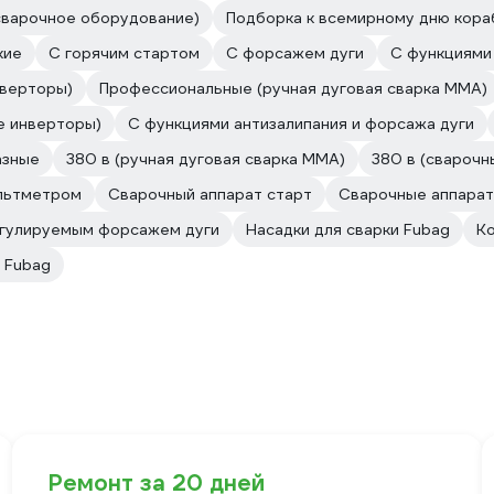
сварочное оборудование)
Подборка к всемирному дню кор
кие
С горячим стартом
С форсажем дуги
С функциями 
нверторы)
Профессиональные (ручная дуговая сварка MMA)
е инверторы)
С функциями антизалипания и форсажа дуги
азные
380 в (ручная дуговая сварка MMA)
380 в (сварочн
ольтметром
Сварочный аппарат старт
Сварочные аппара
егулируемым форсажем дуги
Насадки для сварки Fubag
К
 Fubag
Ремонт за 20 дней