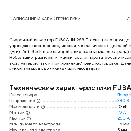
ОПИСАНИЕ И ХАРАКТЕРИСТИКИ
О
Сварочный инвертор FUBAG IN 256 T оснащен рядом доп
упрощают процесс соединения металлических деталей и
дуги), Anti Stick (противодействие залипанию электрода)
Небольшие размеры и малый вес аппарата обеспечиваю
эксплуатации, так и при хранении/транспортировке. Да
использования на строительных площадках.
Технические характеристики FUBA
Класс товара
Профе
Напряжение
380 В
Max мощность
10 кВт
Min ток
10 А
Max ток
250 А
Мин. диаметр электрода
1.6 мм
Мах. диаметр электрода
5 мм