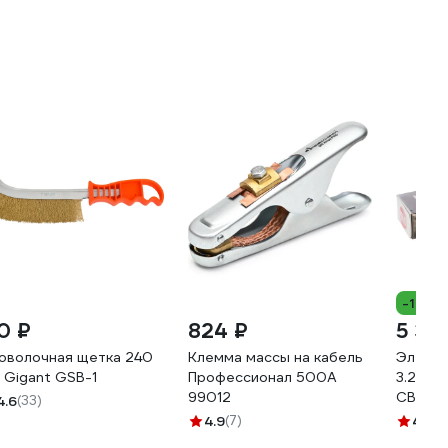
-11%
10 ₽
824 ₽
5 35
оволочная щетка 240
Клемма массы на кабель
Электро
 Gigant GSB-1
Профессионал 500А
3.2 мм
99012
СВ000
4.6
(33)
СВО00
4.9
(7)
4.7
(1