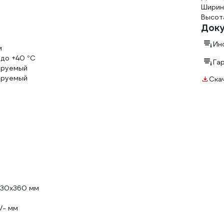
Ширин
Высота
Док
Ин
м
 до +40 °С
Га
ируемый
ируемый
Ска
30х360 мм
0/- мм