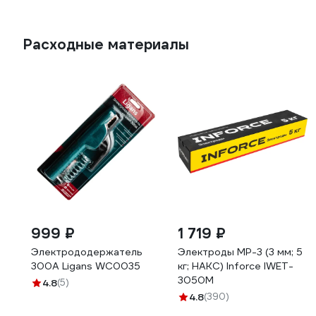
Расходные материалы
999 ₽
1 719 ₽
Электрододержатель
Электроды МР-3 (3 мм; 5
300А Ligans WC0035
кг; НАКС) Inforce IWET-
3050M
4.8
(5)
4.8
(390)