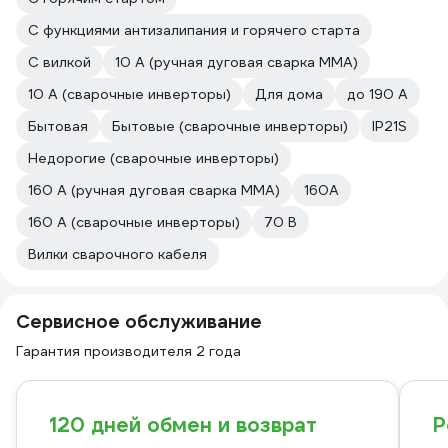
С функциями антизалипания и горячего старта
С вилкой
10 А (ручная дуговая сварка MMA)
10 А (сварочные инверторы)
Для дома
до 190 А
Бытовая
Бытовые (сварочные инверторы)
IP21S
Недорогие (сварочные инверторы)
160 А (ручная дуговая сварка MMA)
160А
160 А (сварочные инверторы)
70 В
Вилки сварочного кабеля
Сервисное обслуживание
Гарантия производителя 2 года
120 дней обмен и возврат
Р