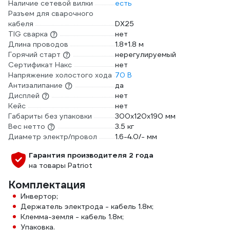
Наличие сетевой вилки
есть
Разъем для сварочного
кабеля
DX25
TIG сварка
нет
Длина проводов
1.8+1.8 м
Горячий старт
нерегулируемый
Сертификат Накс
нет
Напряжение холостого хода
70 В
Антизалипание
да
Дисплей
нет
Кейс
нет
Габариты без упаковки
300х120х190 мм
Вес нетто
3.5 кг
Диаметр электр/провол
1.6-4.0/- мм
Гарантия производителя 2 года
на товары Patriot
Комплектация
Инвертор;
Держатель электрода - кабель 1.8м;
Клемма-земля - кабель 1.8м;
Упаковка.