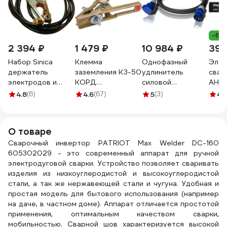
-6%
2 394 ₽
1 479 ₽
10 984 ₽
395
Набор Sinica
Клемма
Однофазный
Элек
держатель
заземления КЗ-50
удлинитель
свар
электродов и
КОРД
силовой
АНО-
кабель
DK.4230.03324
ALPENBOX32A 10
1 кг
4.8
(6)
4.6
(67)
5
(3)
4.
заземления
СВ000001350
метров 3х4
605
WTG31625 100162
8980002
О товаре
Сварочный инвертор PATRIOT Max Welder DC-160
605302029 - это современный аппарат для ручной
электродуговой сварки. Устройство позволяет сваривать
изделия из низкоуглеродистой и высокоуглеродистой
стали, а так же нержавеющей стали и чугуна. Удобная и
простая модель для бытового использования (например
на даче, в частном доме). Аппарат отличается простотой
применения, оптимальным качеством сварки,
мобильностью. Сварной шов характеризуется высокой