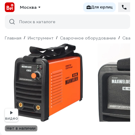
Москва
Для юрлиц
Поиск в каталоге
Главная
/
Инструмент
/
Сварочное оборудование
/
Сваро
видео
Нет в наличии