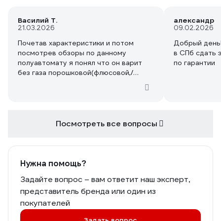
Василий Т.
александр
21.03.2026
09.02.2026
Почетав характеристики и потом
Добрый день
посмотрев обзоры по данному
в СПб сдать 
полуавтомату я понял что он варит
по гарантии
без газа порошковой(флюсовой,/
замозащтной) проволокой и этот
режим называется Flux или Fcaw.
Почему в характеристиках написано
режим MiG, это же режим сварки с
инетным газом (аргон) . А в вопросах
Посмотреть все вопросы
ответили что аппара не варит
порошковой проволокой и в
характеристиках не указан режим с
порошковой проволоки. Где
Нужна помощь?
неточность?А газом он будет варить
Задайте вопрос – вам ответит наш эксперт,
если купить отдельную горелку под
представитель бренда или один из
аргон ?
покупателей
Задать вопрос