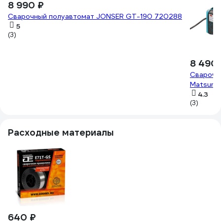
8 990 ₽
Сварочный полуавтомат JONSER GT-190 720288
5
(3)
8 490
Сварочн
Matsumo
4.3
(3)
Расходные материалы
640 ₽
5