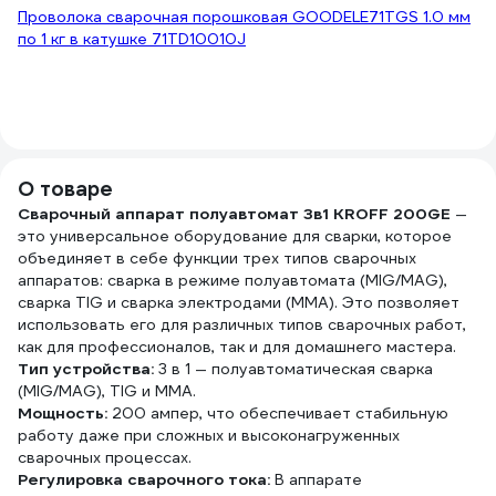
Проволока сварочная порошковая GOODELE71TGS 1.0 мм
Пр
по 1 кг в катушке 71TD10010J
D
(2
О товаре
Сварочный аппарат полуавтомат 3в1 KROFF 200GE
—
это универсальное оборудование для сварки, которое
объединяет в себе функции трех типов сварочных
аппаратов: сварка в режиме полуавтомата (MIG/MAG),
сварка TIG и сварка электродами (MMA). Это позволяет
использовать его для различных типов сварочных работ,
как для профессионалов, так и для домашнего мастера.
Тип устройства:
3 в 1 — полуавтоматическая сварка
(MIG/MAG), TIG и MMA.
Мощность:
200 ампер, что обеспечивает стабильную
работу даже при сложных и высоконагруженных
сварочных процессах.
Регулировка сварочного тока:
В аппарате