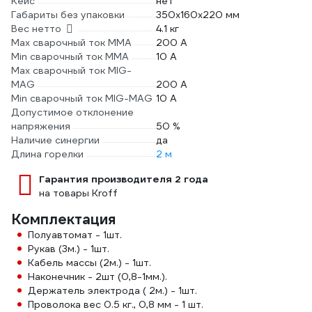
Кейс
нет
Габариты без упаковки
350х160х220 мм
Вес нетто
4.1 кг
Max сварочный ток ММА
200 А
Min сварочный ток ММА
10 А
Max сварочный ток MIG-
MAG
200 А
Min сварочный ток MIG-MAG
10 А
Допустимое отклонение
напряжения
50 %
Наличие синергии
да
Длина горелки
2 м
Гарантия производителя 2 года
на товары Kroff
Комплектация
Полуавтомат - 1шт.
Рукав (3м.) - 1шт.
Кабель массы (2м.) - 1шт.
Наконечник - 2шт (0,8-1мм.).
Держатель электрода ( 2м.) - 1шт.
Проволока вес 0.5 кг., 0,8 мм - 1 шт.