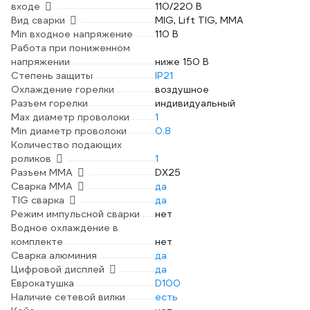
входе
110/220 В
Вид сварки
MIG, Lift TIG, MMA
Min входное напряжение
110 В
Работа при пониженном
напряжении
ниже 150 В
Степень защиты
IP21
Охлаждение горелки
воздушное
Разъем горелки
индивидуальный
Max диаметр проволоки
1
Min диаметр проволоки
0.8
Количество подающих
роликов
1
Разъем ММА
DX25
Сварка ММА
да
TIG сварка
да
Режим импульсной сварки
нет
Водное охлаждение в
комплекте
нет
Сварка алюминия
да
Цифровой дисплей
да
Еврокатушка
D100
Наличие сетевой вилки
есть