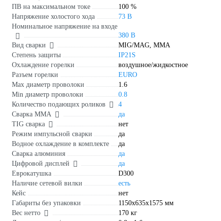
ПВ на максимальном токе
100 %
Напряжение холостого хода
73 В
Номинальное напряжение на входе
380 В
Вид сварки
MIG/MAG, MMA
Степень защиты
IP21S
Охлаждение горелки
воздушное/жидкостное
Разъем горелки
EURO
Max диаметр проволоки
1.6
Min диаметр проволоки
0.8
Количество подающих роликов
4
Сварка ММА
да
TIG сварка
нет
Режим импульсной сварки
да
Водное охлаждение в комплекте
да
Сварка алюминия
да
Цифровой дисплей
да
Еврокатушка
D300
Наличие сетевой вилки
есть
Кейс
нет
Габариты без упаковки
1150x635x1575 мм
Вес нетто
170 кг