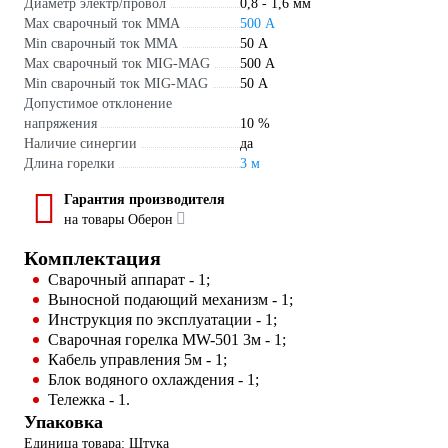
Диаметр электр/провол
0,8 - 1,6 мм
Max сварочный ток ММА
500 А
Min сварочный ток ММА
50 А
Max сварочный ток MIG-MAG
500 А
Min сварочный ток MIG-MAG
50 А
Допустимое отклонение
напряжения
10 %
Наличие синергии
да
Длина горелки
3 м
Гарантия производителя
на товары Оберон
Комплектация
Сварочный аппарат - 1;
Выносной подающий механизм - 1;
Инструкция по эксплуатации - 1;
Сварочная горелка MW-501 3м - 1;
Кабель управления 5м - 1;
Блок водяного охлаждения - 1;
Тележка - 1.
Упаковка
Единица товара: Штука