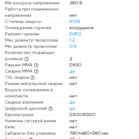
Min входное напряжение
380 В
Работа при пониженном
напряжении
нет
Степень защиты
IP21S
Охлаждение горелки
воздушное
Разъем горелки
EURO
Max диаметр проволоки
1.2
Min диаметр проволоки
0.6
Количество подающих
роликов
2
Разъем ММА
DX50
Сварка ММА
да
TIG сварка
нет
Режим импульсной сварки
нет
Водное охлаждение в
комплекте
нет
Сварка алюминия
да
Цифровой дисплей
да
Еврокатушка
D300/K300
Наличие сетевой вилки
нет
Кейс
нет
Габариты без упаковки
780×480×380 мм