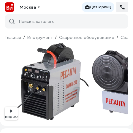
Москва
Для юрлиц
Поиск в каталоге
Главная
/
Инструмент
/
Сварочное оборудование
/
Сваро
видео