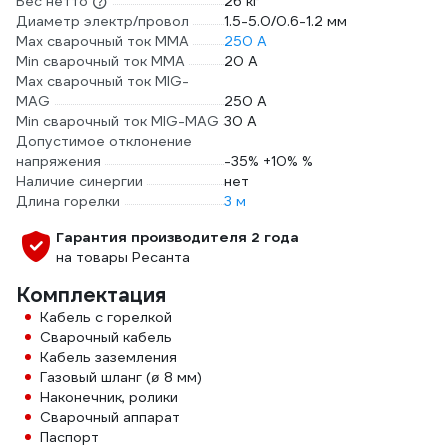
Вес нетто
26 кг
Диаметр электр/провол
1.5-5.0/0.6-1.2 мм
Max сварочный ток ММА
250 А
Min сварочный ток ММА
20 А
Max сварочный ток MIG-
MAG
250 А
Min сварочный ток MIG-MAG
30 А
Допустимое отклонение
напряжения
-35% +10% %
Наличие синергии
нет
Длина горелки
3 м
Гарантия производителя 2 года
на товары Ресанта
Комплектация
Кабель с горелкой
Сварочный кабель
Кабель заземления
Газовый шланг (ø 8 мм)
Наконечник, ролики
Сварочный аппарат
Паспорт