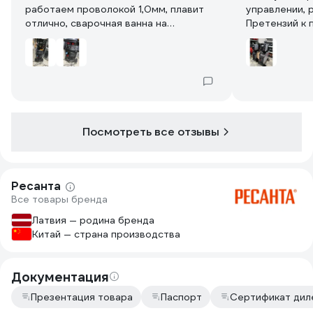
работаем проволокой 1,0мм, плавит
управлении, 
отлично, сварочная ванна на
Претензий к 
напряжение дуги около 21 В
сантиметра 1-2, металл толщиной
15мм на полном токе расплавил
насквозь только при прикосновении,
аппарат зверь. Удобно переносить,
так же длинный шестипиновый кабель,
можно отсоединить блок подачи
Посмотреть все отзывы
проволоки и унести на метра 2-3 от
аппарата, при этом ещё и горелка
полуавтоматическая 3м. Рекомендую
аппарат, сейчас варит швеллер У22
Ресанта
без вопросов.
Все товары бренда
Латвия — родина бренда
Китай — страна производства
Документация
Презентация товара
Паспорт
Сертификат дил