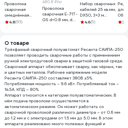
480.8 ₽/кг
Проволока
Набор сварочных
Реду
Проволока
сварочная
кабелей 25 кв.мм,
для а
сварочная E-71T-
омеднённая
DX50, 3+3 м
0606
GS d=0.8 мм, d
JQ.MG50-
СВАРТОН
4.8
(93)
4.6
(5)
3.
300 Seller S-1-
6/ER70S-6 0.8 мм,
SVSK552525
71TGS-08-300
15 кг GOLDEN
BRIDGE 106
О товаре
Трёхфазный сварочный полуавтомат Ресанта САИПА-250
позволяет проводить сварочные работы с применением
ручной электродуговой сварки в защитной газовой среде.
Сварочный аппарат обеспечивает сварку, как чёрных, так
и цветных металлов. Рабочее напряжение модели
Ресанта САИПА-250 составляет 380В ±5%.
Потребляемая мощность – 9.6 кВт. Потребляемый ток –
14.5А. КПД – 80%
Аппарат относится к категории полуавтоматических. В
нём подача проволоки осуществляется в
автоматическом режиме. Он может работать со
сварочной проволокой различного диаметра – от 0.6 мм
до 1.2 мм и с электродами от 1.5 мм до 5.0 мм. В этом
аппарате реализовано много полезных функций и