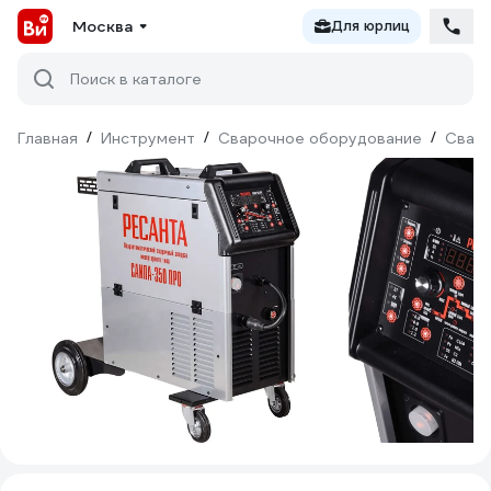
Москва
Для юрлиц
Поиск в каталоге
Главная
/
Инструмент
/
Сварочное оборудование
/
Сваро