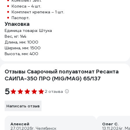
Комплект ЗИП.
Колеса – 4 шт.
Комплект крепежа – 1 шт.
Паспорт.
Упаковка
Единица товара: Штука
Вес, кг: 144
Длина, мм: 1000
Ширина, мм: 1500
Высота, мм: 400
Отзывы Сварочный полуавтомат Ресанта
САИПА-350 ПРО (MIG/MAG) 65/137
5
2 отзыва
Написать отзыв
Алексей
Олег С.
27.01.2026
г. Челябинск
13.11.2024
г. М