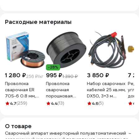
Расходные материалы
-28%
1 280 ₽
995 ₽
3 850 ₽
7 2
256 ₽/кг
1 390 ₽
Проволока
Проволока
Набор сварочных
Реду
сварочная ER
сварочная
кабелей 25 кв.мм,
угле
70S-6 0.8 мм,
порошковая
DX50, 3+3 м
допо
омедненная, 5 кг
флюсовая (0.8 мм;
СВАРТОН
вент
4.7
(259)
4.4
(13)
4.6
(5)
4
(
SOLARIS WM-
0.9 кг) Sturm
SVSK552525
м) G
ER70S6-08050
WW0801F
5250
О товаре
Сварочный аппарат инверторный полуавтоматический –