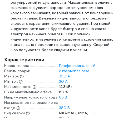
регулируемой индуктивности. Максимальная величина
сжимающего усилия определяется уровнем тока
короткого замыкания, который зависит от конструкции
блока питания. Величина индуктивности определяет
скорость нарастания сжимающего усилия. При малой
индуктивности капля будет быстро и сильно сжата -
электрод начинает брызгать. При большой
индуктивности увеличивается время отделения капли,
и она плавно переходит в сварочную ванну. Сварной
шов получается более гладким и чистым
Характеристики
Класс товара
Профессиональный
Режим сварки
с газом/без газа
Max ток
350 А
Min ток
30 А
Max мощность
14.3 кВт
ПВ на максимальном токе
60 %
Напряжение холостого хода
65 В
Номинальное напряжение на
входе
380 В
Вид сварки
MIG/MAG, MMA, TIG