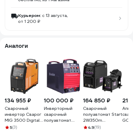
Курьером:
c 13 августа,
от 1 200 ₽
Аналоги
134 955 ₽
100 000 ₽
164 850 ₽
218
Сварочный
Инверторный
Сварочный
Аппа
инвертор Сварог
сварочный
полуавтомат Start
свар
MIG 3500 Digital
полуавтомат
2W350m
GOO
TECH N274 98968
Sinebe MIG-400
modelMIG 350
PRO 
5
(3)
4.9
(19)
TMI0