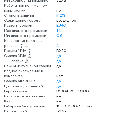
Min входное напряжение
323 В
Работа при пониженном
напряжении
нет
Степень защиты
IP21S
Охлаждение горелки
воздушное
Разъем горелки
EURO
Max диаметр проволоки
1.4
Min диаметр проволоки
0.6
Количество подающих
роликов
4
Разъем ММА
DX50
Сварка ММА
да
TIG сварка
да
Режим импульсной сварки
да
Водное охлаждение в
комплекте
нет
Сварка алюминия
да
Цифровой дисплей
да
Еврокатушка
D100/D200/D300
Наличие сетевой вилки
нет
Кейс
нет
Габариты без упаковки
1000x1500x400 мм
Вес нетто
52.5 кг