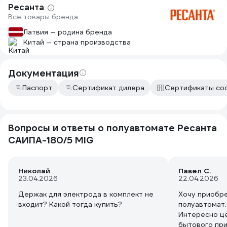
буквенным обозначениям, но
вольт( нарыл
Ресанта
приноровился всё пошло на ура.
Продавец кон
Все товары бренда
140 вольт эт
Латвия — родина бренда
сколько хот
Китай — страна производства
аналогичные 
Сказать затр
минус 15%. А 
Документация
вольтами это
решил не рис
Паспорт
Сертификат дилера
Сертификаты со
До 160 вольт
главное. А п
примерно оди
качества бер
Вопросы и ответы о полуавтомате Ресанта
этот пойдет.
САИПА-180/5 MIG
Николай
Павел С.
23.04.2026
22.04.2026
Держак для электрода в комплект не
Хочу приобр
входит? Какой тогда купить?
полуавтомат.
Интересно це
бытового при