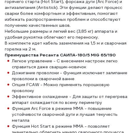
горячего старта (Hot Start), форсажа дуги (Arc Force) и
антизалипания (Antistick). Эти функции делают процесс
сварки более комфортным и эффективным, помогают
избежать распространенных проблем и способствуют
получению качественных швов.
Небольшие размеры и легкий вес (3,85 кг) аппарата и
удобная рукоятка облегчают его переноску.
В комплекте идет кабель заземления на 1,5 м и сварочная
горелка на 2 м.
Преимущества Ресанта САИПА-180/5 MIG 65/190
Легкое управление - С внесением настроек легко
справиться даже сварщик-новичок
Дожигание проволоки - Функция исключает залипание
проволоки в сварочной ванне
Опция FCAW - Можно применять порошковую
проволоку
Эффективное охлаждение - Для защиты от перегрева
аппарат охлаждается по всему периметру
Функция Arc Force в режиме ММА - повышение
устойчивости сварочной дуги и лучшая текучесть
металла
Функция Hot Start в режиме ММА - позволяет
значительно облегчить начало сварочного процесса