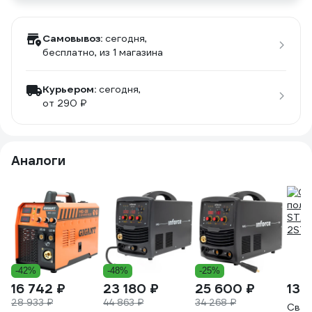
Самовывоз:
сегодня,
бесплатно
, из 1 магазина
Курьером:
сегодня,
от 290 ₽
Аналоги
-42%
-48%
-25%
16 742 ₽
23 180 ₽
25 600 ₽
13 
28 933 ₽
44 863 ₽
34 268 ₽
Свар