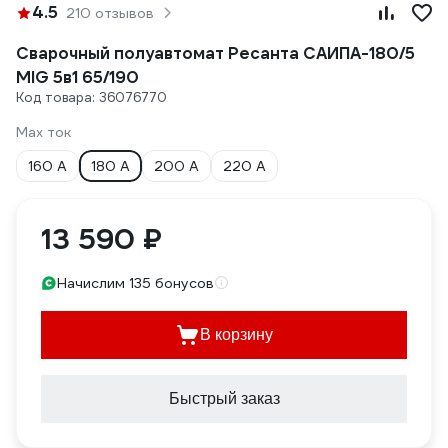
4.5
210 отзывов
Сварочный полуавтомат Ресанта САИПА-180/5
MIG 5в1 65/190
Код товара: 36076770
Max ток
160 А
180 А
200 А
220 А
13 590 ₽
Начислим 135 бонусов
В корзину
Быстрый заказ