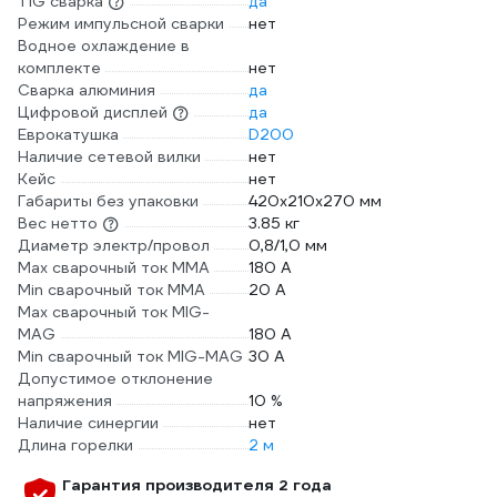
TIG сварка
да
Режим импульсной сварки
нет
Водное охлаждение в
комплекте
нет
Сварка алюминия
да
Цифровой дисплей
да
Еврокатушка
D200
Наличие сетевой вилки
нет
Кейс
нет
Габариты без упаковки
420х210х270 мм
Вес нетто
3.85 кг
Диаметр электр/провол
0,8/1,0 мм
Max сварочный ток ММА
180 А
Min сварочный ток ММА
20 А
Max сварочный ток MIG-
MAG
180 А
Min сварочный ток MIG-MAG
30 А
Допустимое отклонение
напряжения
10 %
Наличие синергии
нет
Длина горелки
2 м
Гарантия производителя 2 года