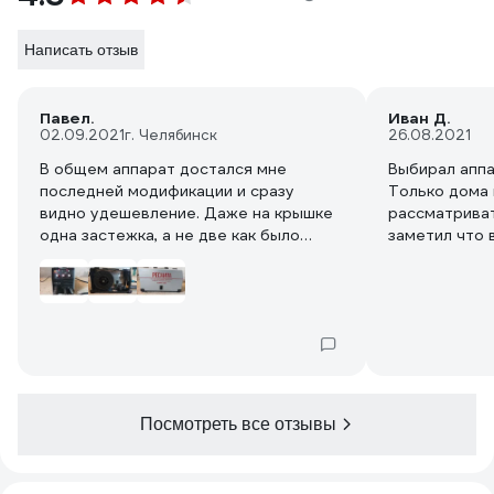
Написать отзыв
Павел.
Иван Д.
02.09.2021
г. Челябинск
26.08.2021
В общем аппарат достался мне
Выбирал аппа
последней модификации и сразу
Только дома 
видно удешевление. Даже на крышке
рассматриват
одна застежка, а не две как было
заметил что 
раньше. Пластик вместо металла. Брал
совершенно 
его из за того что на работе
выложены фо
несколько лет трудится инвертор
ввыводы под
Ресанта САИ 200 пн, вот он то и
там, и переключа
повлиял на решение моего выбора.
конечно не п
Работаем им и в дождь и снег и
убавилось. Н
морозы за 30. Надеюсь мой
крутилки уп
полуавтомат не подведет. Что можно
другие. Прод
Посмотреть все отзывы
сказать по самому аппарату, варит на
замены фото 
твердую четвертку. Крутилки на
Почему купил
аппарате не соответствуют
Подкупил обе