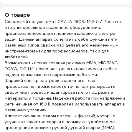
5 кг GOLDEN
D200 Prokress
GК4.
BRIDGE 133
power NO GAS
О товаре
00-00001152
Сварочный полуавтомат САИПА-180/5 MIG 5в1 Ресанта —
это универсальное сварочное оборудование,
предназначенное для выполнения широкого спектра
задач. Данный аппарат сочетает в себе функции пяти
различных типов сварки, что делает его незаменимым
инструментом как для профессионалов, так и для
любителей.
Возможность использования режимов MMA, MIG/MAG,
FCAW, TIG Lift позволяет решать практически любые
задачи, связанные со сварочными работами.
Широкий спектр настроек сварочного тока
предоставляет возможность точно контролировать
сварочный процесс и адаптировать его под разные
материалы и толщины. Надежная работа при напряжении
сети начиная от 160 В позволяет использовать аппарат в
различных условиях.
Аппарат оснащен рядом полезных функций, которые
улучшают качество сварки и повышают удобство ее
проведения в режиме ручной дуговой сварки (MMA):