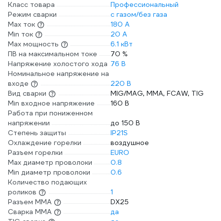
Класс товара
Профессиональный
Режим сварки
с газом/без газа
Max ток
180 А
Min ток
20 А
Max мощность
6.1 кВт
ПВ на максимальном токе
70 %
Напряжение холостого хода
76 В
Номинальное напряжение на
входе
220 В
Вид сварки
MIG/MAG, MMA, FCAW, TIG
Min входное напряжение
160 В
Работа при пониженном
напряжении
до 150 В
Степень защиты
IP21S
Охлаждение горелки
воздушное
Разъем горелки
EURO
Max диаметр проволоки
0.8
Min диаметр проволоки
0.6
Количество подающих
роликов
1
Разъем ММА
DX25
Сварка ММА
да