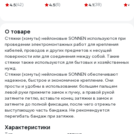
71242
NEO Tools 190 мм
duwi PROFI 26126 1
Зубр
4.5
(42)
4.5
(6)
4.1
(38)
4.
01-512
нейл
О товаре
Стяжки (хомуты) нейлоновые SONNEN используются при
проведении электромонтажных работ для крепления
кабелей, проводов и других предметов к несущей
поверхности или для соединения между собой. Такие
стяжки также используются для бытовых и хозяйственных
нужд.
Стяжки (хомуты) нейлоновые SONNEN обеспечивают
надежное, быстрое и экономичное крепление. Они
просты и удобны в использовании: большим пальцем
левой руки прижмите замок к пучку, а правой рукой
затяните петлю, вставьте конец затяжки в замок и
затяните до полной фиксации, после чего отрежьте
выступающую часть бандажа. Не рекомендуется
перегибать бандаж при затяжке.
Характеристики