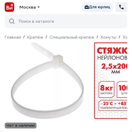
Москва
Для юрлиц
Поиск в каталоге
Главная
/
Крепёж
/
Специальный крепеж
/
Хомуты
/
Хом
Нет в наличии