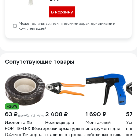
В корзину
Может отличаться техническими характеристиками и
комплектацией
Сопутствующие товары
-26%
63 ₽
2 408 ₽
1 690 ₽
577
85 ₽
5.73 ₽/м
Изолента ХБ
Ножницы для
Монтажный
Усил
FORTISFLEX 18мм х
резки арматуры и
инструмент для
площ
0.4мм х 11м черная
стального троса
кабельных стяжек
хому