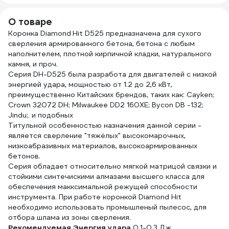
вал 1-1/4 UNC
SS21020007
О товаре
Коронка Diamond Hit D525 предназначена для сухого
сверления армированного бетона, бетона с любым
наполнителем, плотной кирпичной кладки, натурального
камня, и проч.
Серия DH-D525 была разработа для двигателей с низкой
энергией удара, мощностью от 1.2 до 2,6 кВт,
преимущественно Китайских брендов, таких как: Cayken;
Crown 32072 DH; Milwaukee DD2 160XE; Bycon DB -132;
Jindu;. и подобных
Титульной особенностью назначения данной серии -
является сверление "тяжёлых" высокомарочных,
низкоабразивных материалов, высокоармированных
бетонов.
Серия обладает относительно мягкой матрицой связки и
стойкими синтечискими алмазами высшего класса для
обеспечения макксимальной режущей способности
инструмента. При работе коронкой Diamond Hit
необходимо использовать промышленый пылесос, для
отбора шлама из зоны сверления.
Рекомендуемая Энергия удара
0.1-0.3 Дж