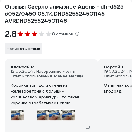
Отзывы Сверло алмазное Адель - dh-d525
ø052/0450.05.1¼ DHD525524501145
AVRDHD525524501146
2.8
8 отзывов
Написать отзыв
Алексей М.
Сергей Л.
12.05.2024
г. Набережные Челны
19.03.2024
г. 
Опыт использования: Менее месяца
Опыт использ
Коронка топ! Если стены из
Отличная кор
железобетона с большим
вподряд.
количеством арматуры, то такая
коронка отрабатывает свою
стоимость на 100%. В нашем случае,
цена за коронку, закладывается в
стоимость работ. За неё "платит"
заказчик. А мы монтируем быстро,