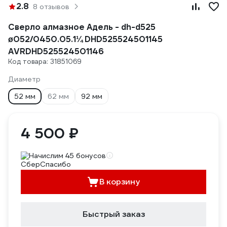
2.8
8 отзывов
Сверло алмазное Адель - dh-d525
ø052/0450.05.1¼ DHD525524501145
AVRDHD525524501146
Код товара: 31851069
Диаметр
52 мм
62 мм
92 мм
4 500 ₽
Начислим 45 бонусов
В корзину
Быстрый заказ