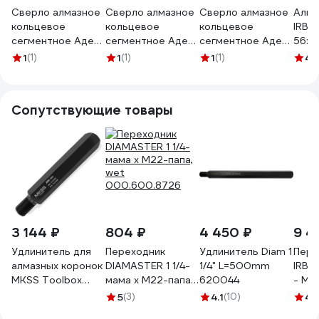
Сверло алмазное
Сверло алмазное
Сверло алмазное
Алма
кольцевое
кольцевое
кольцевое
IRBI
сегментное Адель
сегментное Адель
сегментное Адель
56х45
DH-D525
DH-D525
DH-D525
UNC,
1
(1)
1
(1)
1
(1)
4.
Ø056/0450.05.1¼
Ø052/0450.05.1¼
Ø042/0450.04.1¼
DRY
DHD525564501145
DHD525524501145
DHD525424501144
Сопутствующие товары
3 144 ₽
804 ₽
4 450 ₽
9 4
Удлинитель для
Переходник
Удлинитель Diam 1
Пере
алмазных коронок
DIAMASTER 1 1/4-
1/4" L=500mm
IRBIS
MKSS Toolbox
мама х М22-папа,
620044
- М22
SS2102 200мм
wet
М22 1
5
(3)
4.1
(10)
4.
отв. 1-1/4 UNC -
000.600.8726