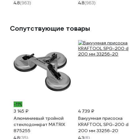
11073
4.8
(963)
4.8
(963)
Сопутствующие товары
-11%
3 145 ₽
4 739 ₽
Алюминиевый тройной
Вакуумная присоска
стеклодомкрат MATRIX
KRAFTOOL SPG-200 d
875255
200 мм 33256-20
4.8
(35)
4.3
(6)