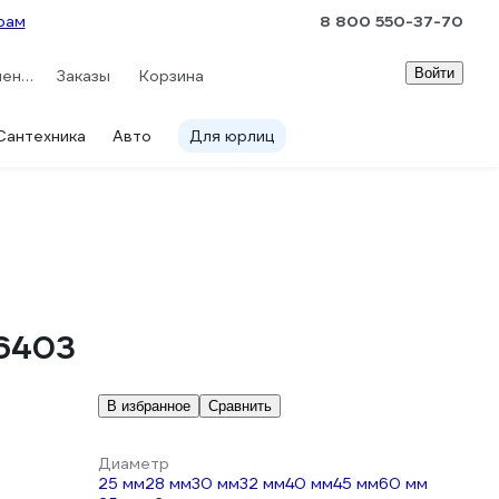
рам
8 800 550-37-70
Войти
Сравнение
Заказы
Корзина
Сантехника
Авто
Для юрлиц
26403
В избранное
Сравнить
Диаметр
25 мм
28 мм
30 мм
32 мм
40 мм
45 мм
60 мм