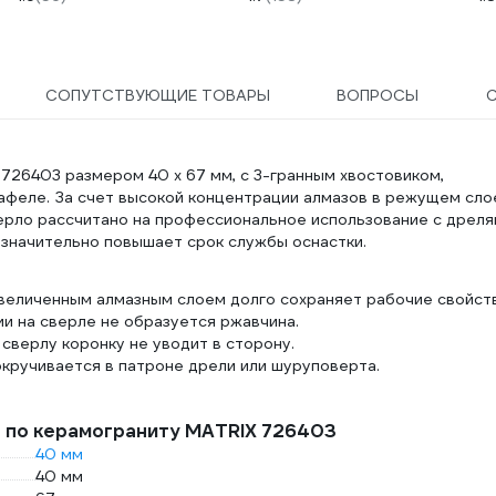
СОПУТСТВУЮЩИЕ ТОВАРЫ
ВОПРОСЫ
 726403 размером 40 х 67 мм, с 3-гранным хвостовиком,
кафеле. За счет высокой концентрации алмазов в режущем сло
ерло рассчитано на профессиональное использование с дреля
значительно повышает срок службы оснастки.
увеличенным алмазным слоем долго сохраняет рабочие свойств
и на сверле не образуется ржавчина.
верлу коронку не уводит в сторону.
кручивается в патроне дрели или шуруповерта.
а по керамограниту MATRIX 726403
40 мм
40 мм