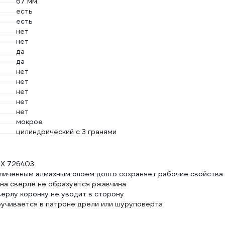
67 мм
есть
есть
нет
нет
да
да
нет
нет
нет
нет
нет
мокрое
цилиндрический с 3 гранями
IX 726403
еличенным алмазным слоем долго сохраняет рабочие свойства
на сверле не образуется ржавчина
ерлу коронку не уводит в сторону
ручивается в патроне дрели или шуруповерта