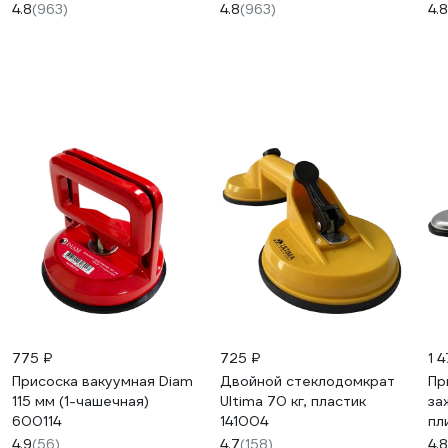
11
4.8
(963)
4.8
(963)
4.8
775 ₽
725 ₽
1 
Присоска вакуумная Diam
Двойной стеклодомкрат
Пр
115 мм (1-чашечная)
Ultima 70 кг, пластик
за
600114
141004
пл
DI
4.9
(56)
4.7
(158)
4.8