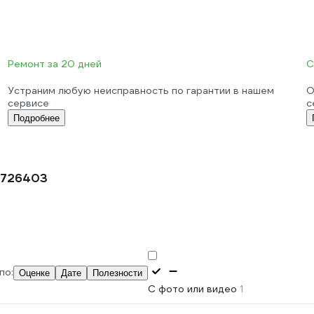
Ремонт за 20 дней
С
Устраним любую неисправность по гарантии в нашем
О
сервисе
с
Подробнее
м 726403
по:
Оценке
Дате
Полезности
С фото или видео
1