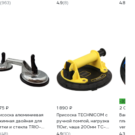
069
блистере METALLICA
трехгр
(963)
4.9
(8)
4.8
(251
Ultra 901816
559516
-33%
475 ₽
1 890 ₽
2 030 
исоска алюминиевая
Присоска TECHNICOM с
Вакуум
жимная двойная для
ручной помпой, нагрузка
плитки 
итки и стекла TRIO-
110кг, чаша 200мм TC-
vertex
AMOND 118 мм 282002
F110
01-01
(48)
4.9
(10)
4.3
(21)