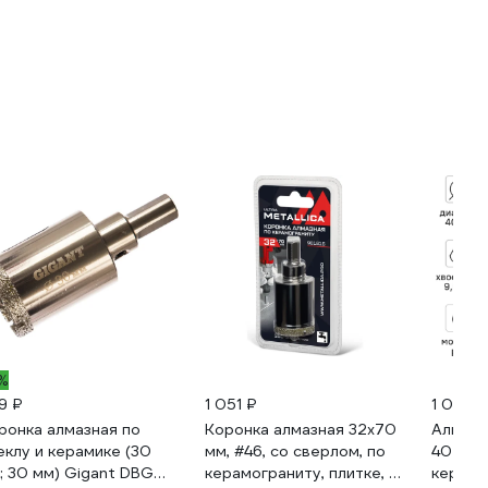
1%
9 ₽
1 051 ₽
1 049 ₽
ронка алмазная по
Коронка алмазная 32x70
Алмазн
еклу и керамике (30
мм, #46, со сверлом, по
40 мм 
; 30 мм) Gigant DBG
керамограниту, плитке, в
керами