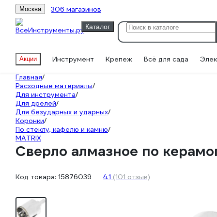
306 магазинов
Москва
Каталог
Инструмент
Крепеж
Всё для сада
Элек
Акции
Главная
/
Расходные материалы
/
Для инструмента
/
Для дрелей
/
Для безударных и ударных
/
Коронки
/
По стеклу, кафелю и камню
/
MATRIX
Сверло алмазное по керамо
Код товара:
15876039
4.1
(101 отзыв)