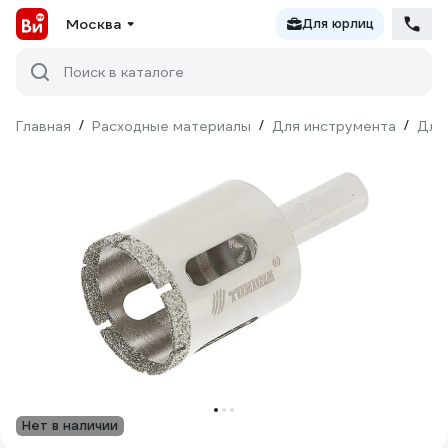
Москва
Для юрлиц
Поиск в каталоге
Главная
/
Расходные материалы
/
Для инструмента
/
Для
Нет в наличии