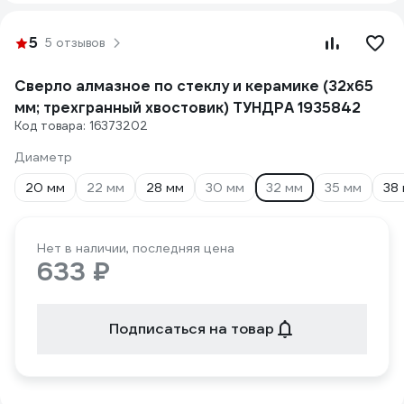
5
5 отзывов
Сверло алмазное по стеклу и керамике (32х65
мм; трехгранный хвостовик) ТУНДРА 1935842
Код товара: 16373202
Диаметр
20 мм
22 мм
28 мм
30 мм
32 мм
35 мм
38
Нет в наличии, последняя цена
633 ₽
Подписаться на товар