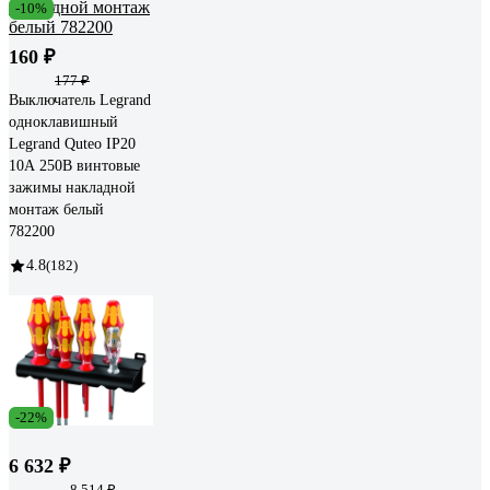
-10%
160 ₽
177 ₽
Выключатель Legrand
одноклавишный
Legrand Quteo IP20
10А 250В винтовые
зажимы накладной
монтаж белый
782200
4.8
(182)
-22%
6 632 ₽
8 514 ₽