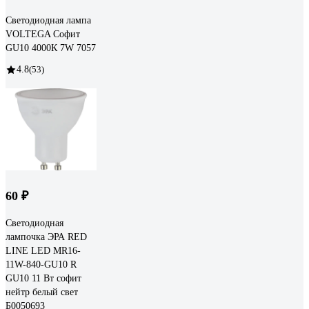
Светодиодная лампа
VOLTEGA Софит
GU10 4000К 7W 7057
4.8
(53)
60 ₽
Светодиодная
лампочка ЭРА RED
LINE LED MR16-
11W-840-GU10 R
GU10 11 Вт софит
нейтр белый свет
Б0050693