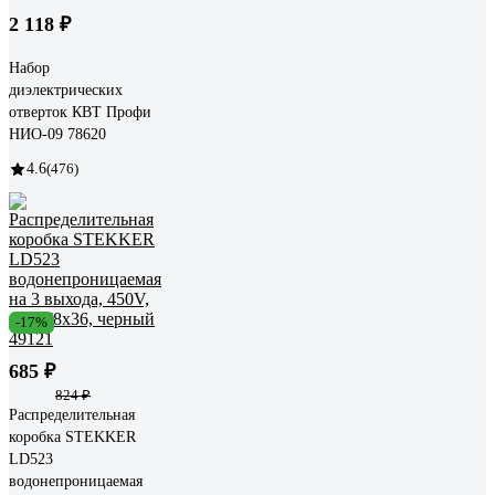
2 118 ₽
Набор
диэлектрических
отверток КВТ Профи
НИО-09 78620
4.6
(476)
-17%
685 ₽
824 ₽
Распределительная
коробка STEKKER
LD523
водонепроницаемая