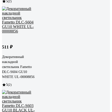
5
(2)
511 ₽
Декоративный
накладной
светильник Fametto
DLC-S604 GU10
WHITE UL-00008856
5
(2)