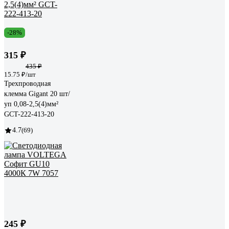
-28%
315 ₽
435 ₽
15.75 ₽/шт
Трехпроводная
клемма Gigant 20 шт/
уп 0,08-2,5(4)мм²
GCT-222-413-20
4.7
(69)
245 ₽