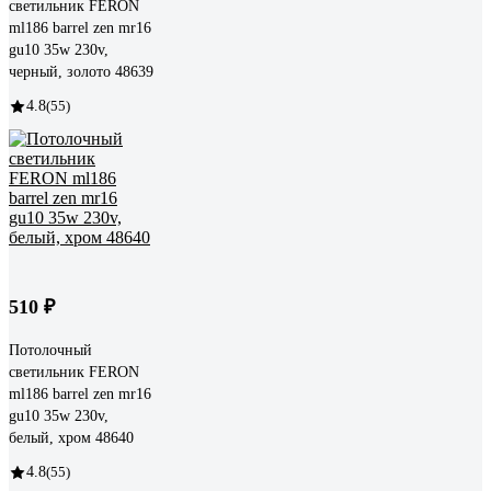
светильник FERON
ml186 barrel zen mr16
gu10 35w 230v,
черный, золото 48639
4.8
(55)
510 ₽
Потолочный
светильник FERON
ml186 barrel zen mr16
gu10 35w 230v,
белый, хром 48640
4.8
(55)