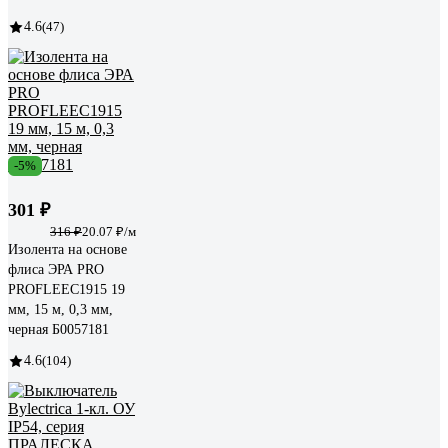
4.6
(47)
-5%
301 ₽
316 ₽
20.07 ₽/м
Изолента на основе
флиса ЭРА PRO
PROFLEEC1915 19
мм, 15 м, 0,3 мм,
черная Б0057181
4.6
(104)