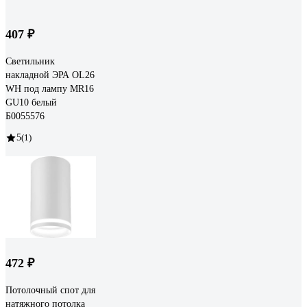
407 ₽
Светильник
накладной ЭРА OL26
WH под лампу MR16
GU10 белый
Б0055576
5
(1)
472 ₽
Потолочный спот для
натяжного потолка