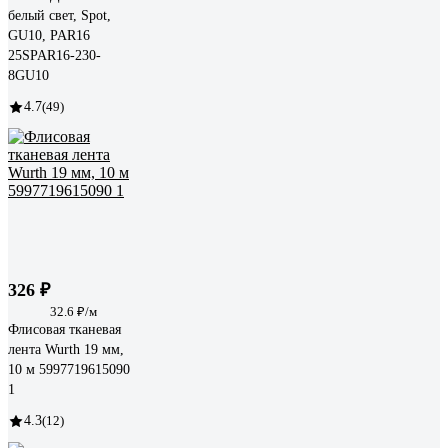
белый свет, Spot,
GU10, PAR16
25SPAR16-230-
8GU10
4.7
(49)
326 ₽
32.6 ₽/м
Флисовая тканевая
лента Wurth 19 мм,
10 м 5997719615090
1
4.3
(12)