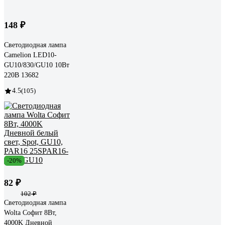
148 ₽
Светодиодная лампа
Camelion LED10-
GU10/830/GU10 10Вт
220В 13682
4.5
(105)
-20%
82 ₽
102 ₽
Светодиодная лампа
Wolta Софит 8Вт,
4000K Дневной