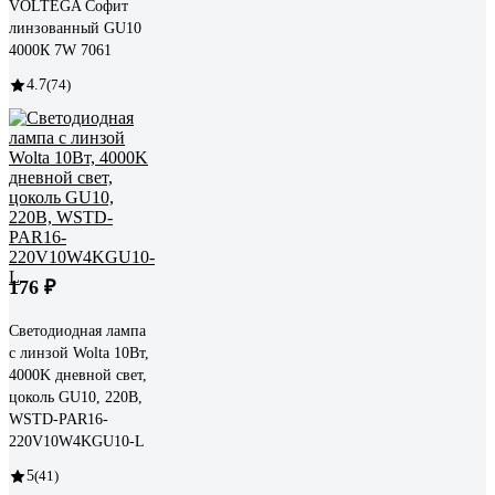
VOLTEGA Софит
линзованный GU10
4000К 7W 7061
4.7
(74)
176 ₽
Светодиодная лампа
с линзой Wolta 10Вт,
4000K дневной свет,
цоколь GU10, 220В,
WSTD-PAR16-
220V10W4KGU10-L
5
(41)