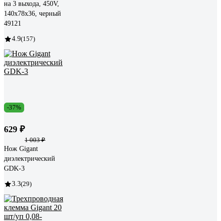
на 3 выхода, 450V,
140x78x36, черный
49121
4.9
(157)
-37%
629 ₽
1 003 ₽
Нож Gigant
диэлектрический
GDK-3
3.3
(29)