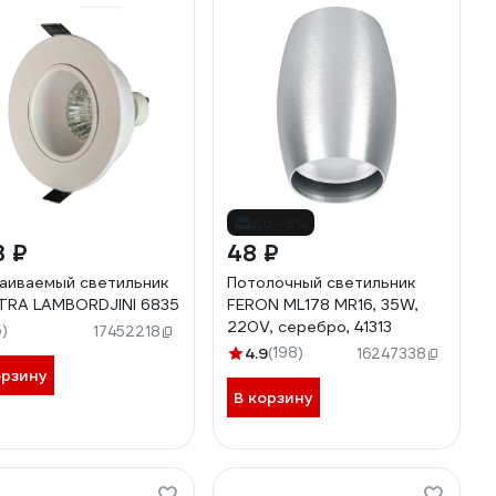
до -8%
3 ₽
48 ₽
аиваемый светильник
Потолочный светильник
RA LAMBORDJINI 6835
FERON ML178 MR16, 35W,
220V, серебро, 41313
5)
17452218
4.9
(198)
16247338
орзину
В корзину