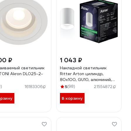
00 ₽
1 043 ₽
аиваемый светильник
Накладной светильник
ONI Akron DL025-2-
Ritter Arton цилиндр,
80x100, GU10, алюминий,
белый 59976 0
3)
5
(98)
16183306
21554872
орзину
В корзину