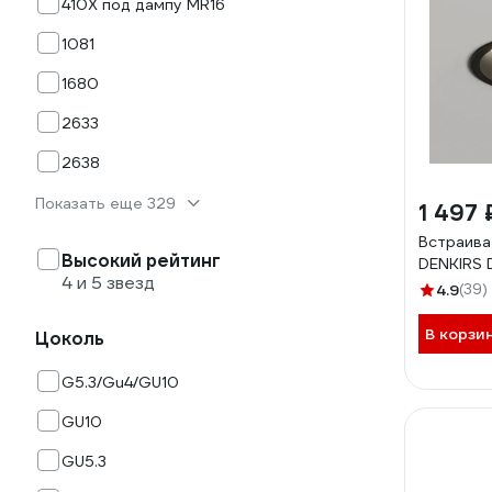
410Х под дампу MR16
1081
1680
2633
2638
Показать еще 329
1 497 
Встраива
Высокий рейтинг
DENKIRS 
4 и 5 звезд
4.9
(39)
В корзи
Цоколь
G5.3/Gu4/GU10
GU10
GU5.3