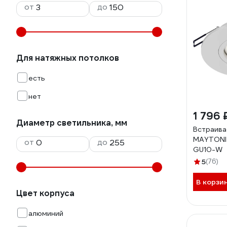
от
до
Для натяжных потолков
есть
нет
1 796 
Диаметр светильника, мм
Встраива
MAYTONI 
от
до
GU10-W
5
(76)
В корзи
Цвет корпуса
алюминий