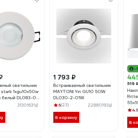
-
₽
1 793 ₽
44
519 
емый светильник
Встраиваемый светильник
Накл
stark 1хgu10x50w
MAYTONI Yin GU10 50W
Ritt
 белый DL083-01-
DL030-2-01W
55x1
-W
5
(23)
31301631
22880193
белы
4.
ну
В корзину
В к