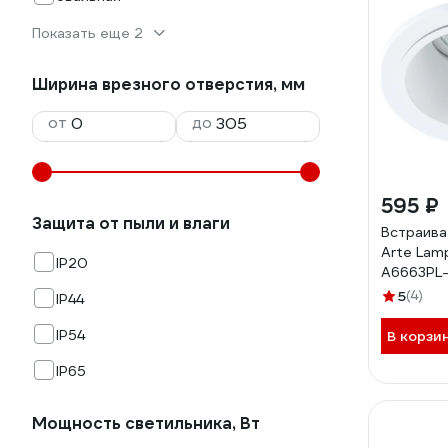
Показать еще 2
Ширина врезного отверстия, мм
от
до
595 ₽
Защита от пыли и влаги
Встраива
Arte Lam
IP20
A6663PL
5
(4)
IP44
IP54
В корзи
IP65
Мощность светильника, Вт