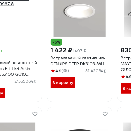
-5%
1 422 ₽
83
1 497 ₽
Встраиваемый светильник
Встр
аемый поворотный
DENKIRS DEEP DK3103-WH
MAYT
к RITTER Artin
GU1
4.9
(39)
31142064
55x100 GU10
4.
 черный 59967 8
21555064
В корзину
В к
ну