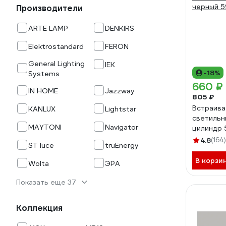
Производители
ARTE LAMP
DENKIRS
Elektrostandard
FERON
General Lighting
IEK
-18%
Systems
660 ₽
IN HOME
Jazzway
805 ₽
Встраив
KANLUX
Lightstar
светильни
MAYTONI
Navigator
цилиндр 
алюминий
4.8
(164)
ST luce
truEnergy
В корзи
Wolta
ЭРА
Показать еще 37
Коллекция