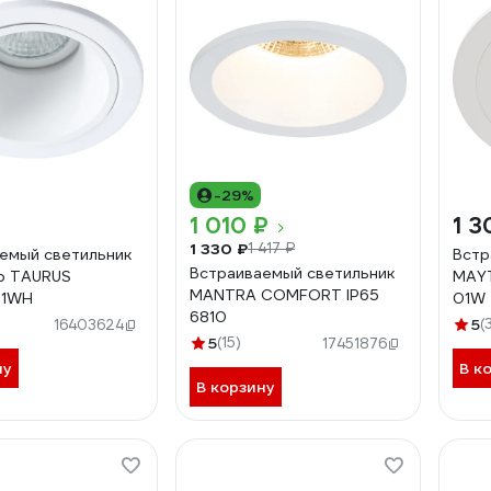
-29%
1 010 ₽
1 3
1 330 ₽
1 417 ₽
емый светильник
Встр
Встраиваемый светильник
p TAURUS
MAYT
MANTRA COMFORT IP65
-1WH
01W
6810
5
(
16403624
5
(15)
17451876
ну
В к
В корзину