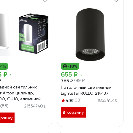
14%
-18%
5 ₽
655 ₽
₽
765 ₽
799 ₽
адной светильник
Потолочный светильник
er Arton цилиндр,
Lightstar RULLO 214437
00, GU10, алюминий,
4.9
(108)
18534151
й 59950 0
9
(88)
21554740
В корзину
орзину