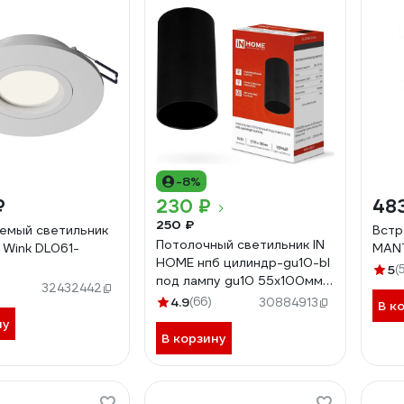
-8%
₽
230 ₽
48
250 ₽
емый светильник
Встр
Потолочный светильник IN
Wink DL061-
MANT
HOME нпб цилиндр-gu10-bl
5
(
под лампу gu10 55x100мм
32432442
черный 4690612046457
4.9
(66)
30884913
В к
ну
В корзину