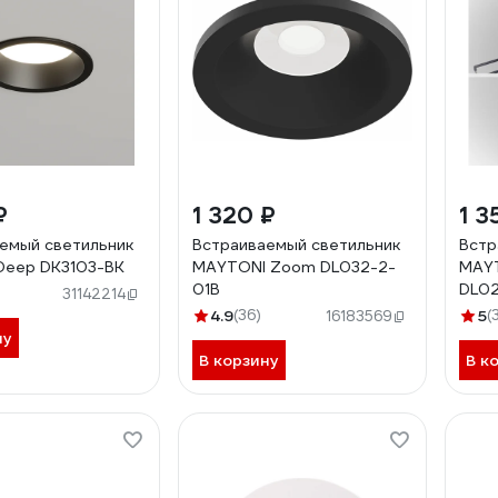
₽
1 320 ₽
1 3
емый светильник
Встраиваемый светильник
Встр
Deep DK3103-BK
MAYTONI Zoom DL032-2-
MAY
01B
DL0
31142214
4.9
(36)
5
(
16183569
ну
В корзину
В к