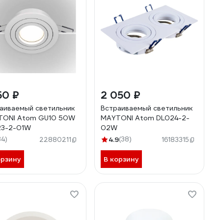
50 ₽
2 050 ₽
аиваемый светильник
Встраиваемый светильник
TONI Atom GU10 50W
MAYTONI Atom DL024-2-
23-2-01W
02W
34)
4.9
(38)
22880211
16183315
орзину
В корзину