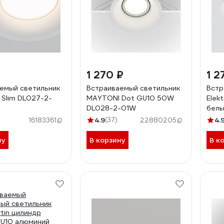
1 270 ₽
1 2
емый светильник
Встраиваемый светильник
Встр
Slim DL027-2-
MAYTONI Dot GU10 50W
Elek
DL028-2-01W
белы
4.9
(37)
4.
16183361
22880205
ну
В корзину
В к