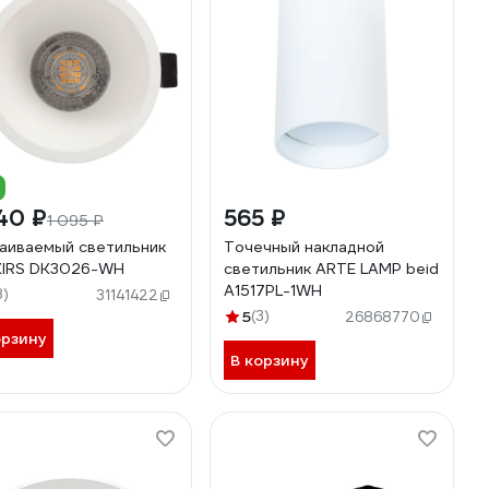
40 ₽
565 ₽
1 095 ₽
аиваемый светильник
Точечный накладной
KIRS DK3026-WH
светильник ARTE LAMP beid
A1517PL-1WH
8)
31141422
5
(3)
26868770
орзину
В корзину