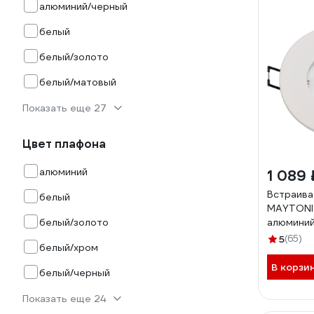
алюминий/черный
белый
белый/золото
белый/матовый
Показать еще 27
Цвет плафона
алюминий
1 089 
Встраива
белый
MAYTONI 
белый/золото
алюминий
GU10-RD
5
(65)
белый/хром
В корзи
белый/черный
Показать еще 24