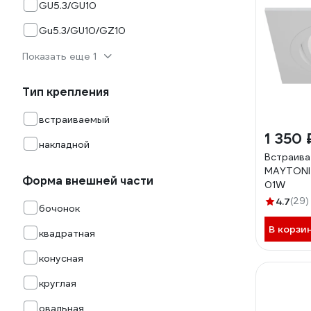
GU5.3/GU10
Gu5.3/GU10/GZ10
Показать еще 1
Тип крепления
встраиваемый
1 350 
накладной
Встраива
MAYTONI
Форма внешней части
01W
4.7
(29)
бочонок
В корзи
квадратная
конусная
круглая
овальная