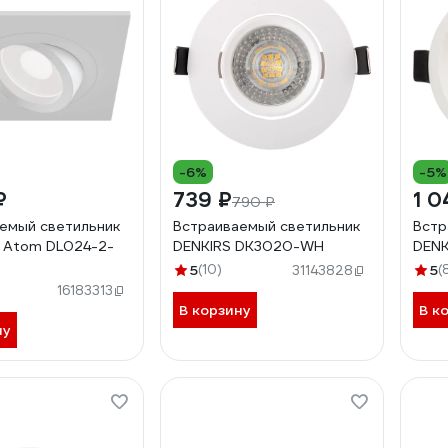
-6%
-5%
₽
739 ₽
1 0
790 ₽
емый светильник
Встраиваемый светильник
Встр
 Atom DL024-2-
DENKIRS DK3020-WH
DEN
5
(10)
5
(
31143828
16183313
В корзину
В к
ну