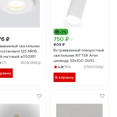
-7%
76 ₽
750 ₽
805 ₽
аиваемый светильник
Встраиваемый поворотный
trostandard 125 MR16,
светильник RITTER Artin
й матовый a053361
цилиндр 55x100 GU10
9
(21)
18060865
алюминий белый 59966 1
4.8
(164)
21555058
орзину
В корзину