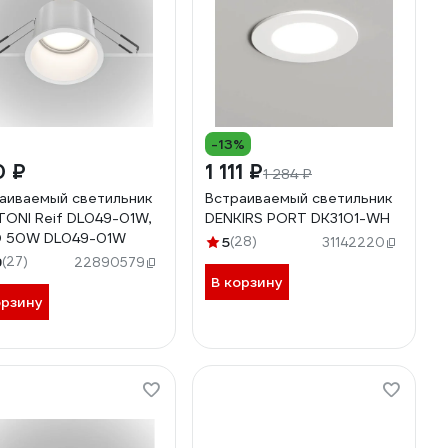
-13%
0 ₽
1 111 ₽
1 284 ₽
аиваемый светильник
Встраиваемый светильник
ONI Reif DL049-01W,
DENKIRS PORT DK3101-WH
0 50W DL049-01W
5
(28)
31142220
9
(27)
22890579
В корзину
орзину