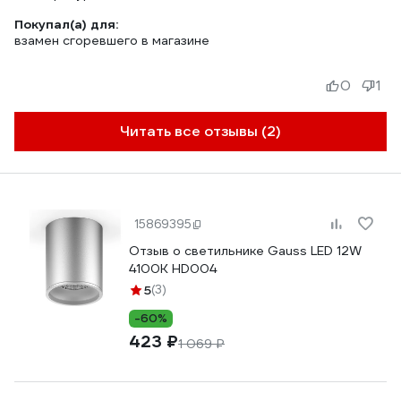
Покупал(а) для:
взамен сгоревшего в магазине
0
1
Читать все отзывы (2)
15869395
Отзыв о светильнике Gauss LED 12W
4100K HD004
5
(3)
-60%
423 ₽
1 069 ₽