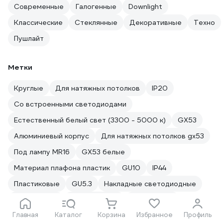
Современные
Галогенные
Downlight
Классические
Стеклянные
Декоративные
Техно
Пушлайт
Метки
Круглые
Для натяжных потолков
IP20
Со встроенными светодиодами
Естественный белый свет (3300 - 5000 к)
GX53
Алюминиевый корпус
Для натяжных потолков gx53
Под лампу MR16
GX53 белые
Материал плафона пластик
GU10
IP44
Пластиковые
GU5.3
Накладные светодиодные
Поворотные
Алюминиевые
Квадратные
Главная
Каталог
Корзина
Избранное
Профиль
Матовые
Теплый белый свет (менее 3300 к)
IP40