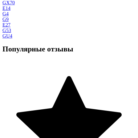
GX70
E14
G4
G9
E27
G53
GU4
Популярные отзывы