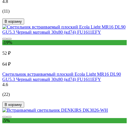
4.8
(11)
В корзину
-19%
52 ₽
64 ₽
Светильник встраиваемый плоский Ecola Light MR16 DL90
GU5.3 Черный матовый 30x80 (кd74) FU1611EFY
4.6
(22)
В корзину
-5%