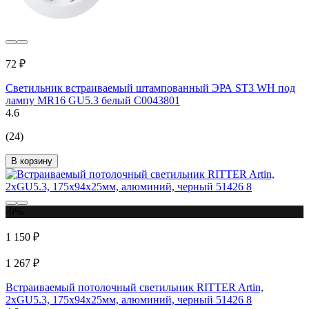
72 ₽
Светильник встраиваемый штампованный ЭРА ST3 WH под
лампу MR16 GU5.3 белый C0043801
4.6
(24)
В корзину
-9%
1 150 ₽
1 267 ₽
Встраиваемый потолочный светильник RITTER Artin,
2хGU5.3, 175х94х25мм, алюминий, черный 51426 8