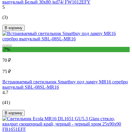
выпуклый Белый 30x80 /кd74/ FW1612EFY
5
(3)
В корзину
-7%
70 ₽
75 ₽
Встраиваемый светильник Smartbuy под лампу MR16 серебро
выпуклый SBL-08SL-MR16
4.7
(41)
В корзину