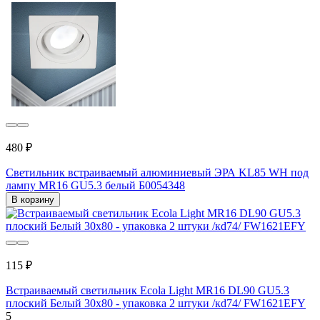
480 ₽
Светильник встраиваемый алюминиевый ЭРА KL85 WH под
лампу MR16 GU5.3 белый Б0054348
В корзину
115 ₽
Встраиваемый светильник Ecola Light MR16 DL90 GU5.3
плоский Белый 30x80 - упаковка 2 штуки /кd74/ FW1621EFY
5