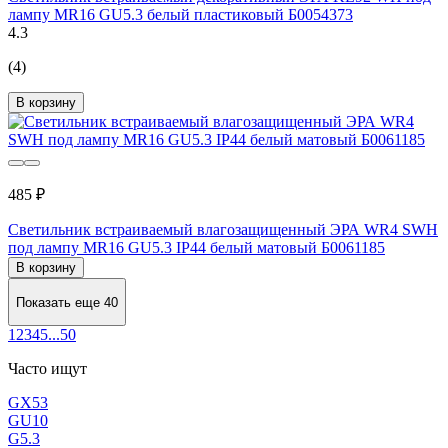
лампу MR16 GU5.3 белый пластиковый Б0054373
4.3
(4)
В корзину
485 ₽
Светильник встраиваемый влагозащищенный ЭРА WR4 SWH
под лампу MR16 GU5.3 IP44 белый матовый Б0061185
В корзину
Показать еще 40
1
2
3
4
5
...
50
Часто ищут
GX53
GU10
G5.3