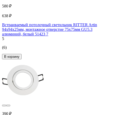
580 ₽
638 ₽
Встраиваемый потолочный светильник RITTER Artin
94x94x25мм, монтажное отверстие 75x75мм GU5.3
алюминий, белый 51423 7
5
(6)
В корзину
390 ₽