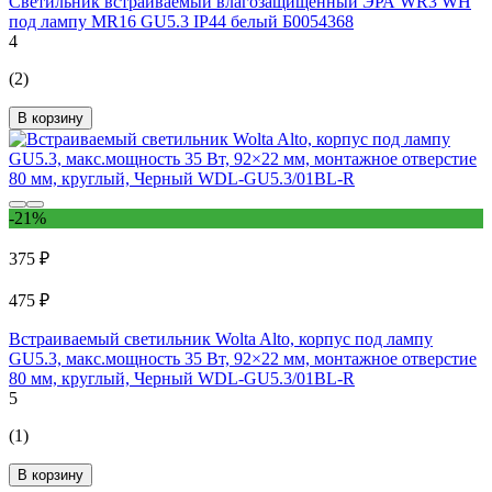
Светильник встраиваемый влагозащищенный ЭРА WR3 WH
под лампу MR16 GU5.3 IP44 белый Б0054368
4
(2)
В корзину
-21%
375 ₽
475 ₽
Встраиваемый cветильник Wolta Alto, корпус под лампу
GU5.3, макс.мощность 35 Вт, 92×22 мм, монтажное отверстие
80 мм, круглый, Черный WDL-GU5.3/01BL-R
5
(1)
В корзину