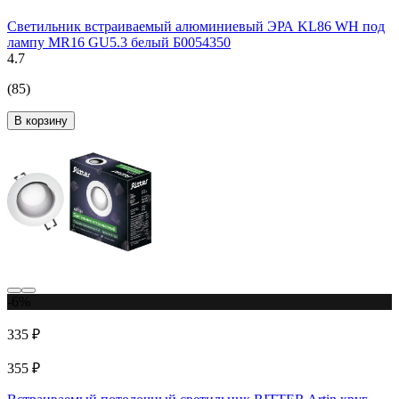
Светильник встраиваемый алюминиевый ЭРА KL86 WH под
лампу MR16 GU5.3 белый Б0054350
4.7
(85)
В корзину
-6%
335 ₽
355 ₽