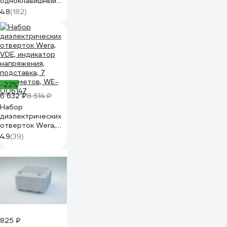
одноклавишный
Legrand Quteo
4.8
(182)
IP20 10А 250В
винтовые зажимы
накладной монтаж
белый 782200
-22%
6 632 ₽
8 514 ₽
Набор
диэлектрических
отверток Wera,
VDE, индикатор
4.9
(39)
напряжения,
подставка, 7
предметов, WE-
006147
825 ₽