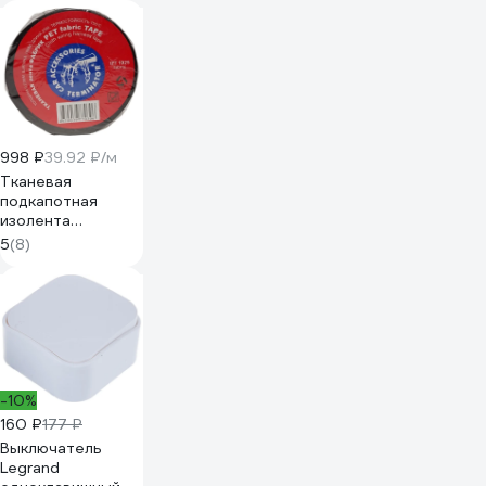
12026
998 ₽
39.92 ₽/м
Тканевая
подкапотная
изолента
Terminator Izt
5
(8)
1925 fabric, 19мм х
25м, толщина
0,25мм 2000832
-10%
160 ₽
177 ₽
Выключатель
Legrand