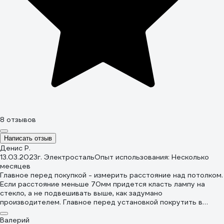
8 отзывов
Написать отзыв
Денис Р.
13.03.2023
г. Электросталь
Опыт использования: Несколько
месяцев
Главное перед покупкой - измерить расстояние над потолком.
Если расстояние меньше 70мм придется класть лампу на
стекло, а не подвешивать выше, как задумано
производителем. Главное перед установкой покрутить в
руках, понять как правильно вставить лампочку и открыть
светильник после установки.
Валерий