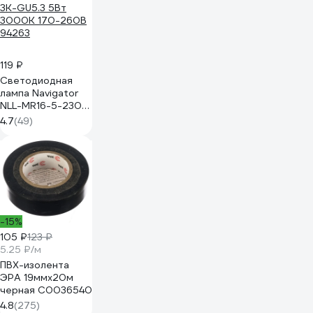
119 ₽
Светодиодная
лампа Navigator
NLL-MR16-5-230-
3K-GU5.3 5Вт
4.7
(49)
3000К 170-260В
94263
-15%
105 ₽
123 ₽
5.25 ₽/м
ПВХ-изолента
ЭРА 19ммх20м
черная C0036540
4.8
(275)