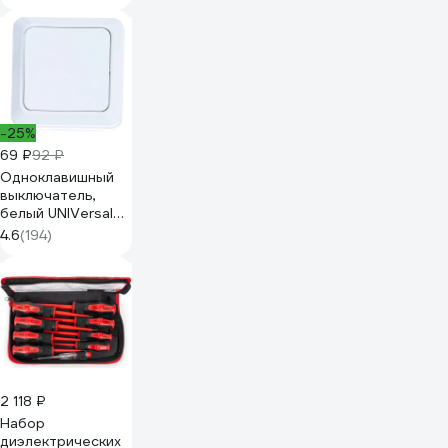
-25%
69 ₽
92 ₽
Одноклавишный
выключатель,
белый UNIVersal
Олимп О0021
4.6
(194)
2 118 ₽
Набор
диэлектрических