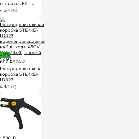
отверток КВТ
Профи НИО-09
4.6
(476)
78620
-16%
692 ₽
824 ₽
Распределительная
коробка STEKKER
LD523
водонепроницаемая
4.9
(157)
на 3 выхода, 450V,
140x78x36, черный
49121
1 530 ₽