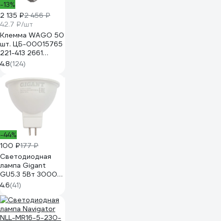
-13%
2 135 ₽
2 456 ₽
42.7 ₽/шт
Клемма WAGO 50
шт. ЦБ-00015765
221-413 2661
102661
4.8
(124)
-44%
100 ₽
177 ₽
Светодиодная
лампа Gigant
GU5.3 5Вт 3000K
MR16 380Лм G-
4.6
(41)
GU5.3-5-3000K