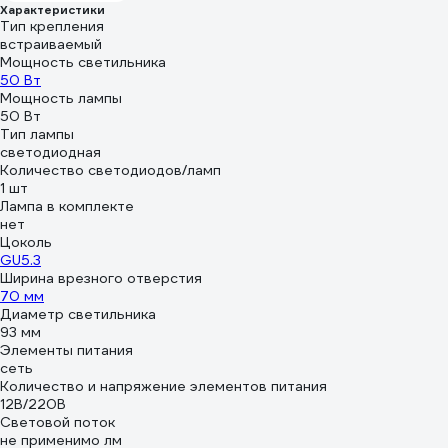
Характеристики
А16-222 (03)
Тип крепления
встраиваемый
Мощность светильника
50 Вт
Мощность лампы
50 Вт
Тип лампы
светодиодная
Количество светодиодов/ламп
1 шт
Лампа в комплекте
нет
Цоколь
GU5.3
Ширина врезного отверстия
70 мм
Диаметр светильника
93 мм
Элементы питания
сеть
Количество и напряжение элементов питания
12В/220В
Световой поток
не применимо лм