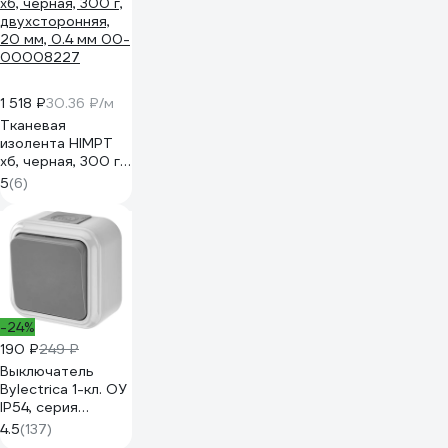
1 518 ₽
30.36 ₽/м
Тканевая
изолента HIMPT
хб, черная, 300 г,
двухсторонняя,
5
(6)
20 мм, 0.4 мм 00-
00008227
-24%
190 ₽
249 ₽
Выключатель
Bylectrica 1-кл. ОУ
IP54, серия
ПРАЛЕСКА АКВА,
4.5
(137)
серый, А16-222 03