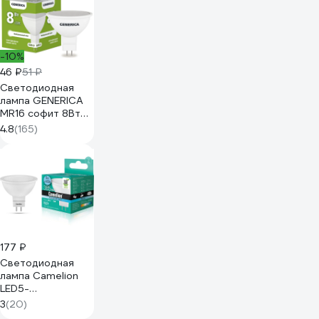
-10%
46 ₽
51 ₽
Светодиодная
лампа GENERICA
MR16 софит 8Вт
230В 4000К
4.8
(165)
GU5.3 LL-MR16-
08-230-40-GU5-
G
177 ₽
Светодиодная
лампа Camelion
LED5-
MR16/845/GU5.3
3
(20)
5Вт 12В AC/DC