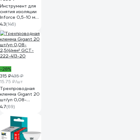
Инструмент для
снятия изоляции
Inforce 0,5-10 мм2
06-19-14
4.3
(146)
-28%
315 ₽
435 ₽
15.75 ₽/шт
Трехпроводная
клемма Gigant 20
шт/уп 0,08-
2,5(4)мм² GCT-
4.7
(69)
222-413-20