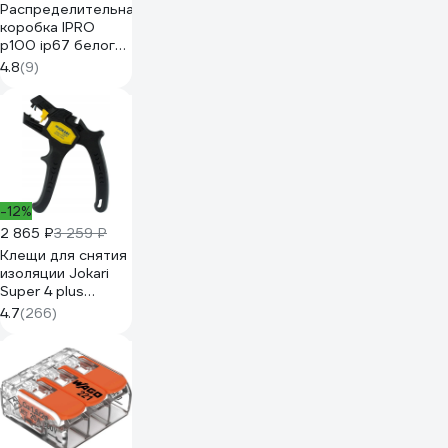
Распределительная
коробка IPRO
р100 ip67 белого
цвета 12623
4.8
(9)
-12%
2 865 ₽
3 259 ₽
Клещи для снятия
изоляции Jokari
Super 4 plus
20050
4.7
(266)