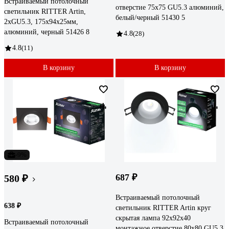
Встраиваемый потолочный
отверстие 75x75 GU5.3 алюминий,
светильник RITTER Artin,
белый/черный 51430 5
2хGU5.3, 175х94х25мм,
алюминий, черный 51426 8
4.8
(28)
4.8
(11)
В корзину
В корзину
-9%
687 ₽
580 ₽
Встраиваемый потолочный
638 ₽
светильник RITTER Artin круг
скрытая лампа 92x92x40
Встраиваемый потолочный
монтажное отверстие 80x80 GU5.3