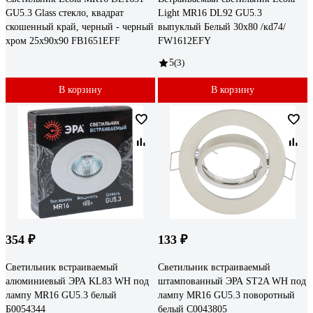
GU5.3 Glass стекло, квадрат
Light MR16 DL92 GU5.3
скошенный край, черный - черный
выпуклый Белый 30x80 /кd74/
хром 25x90x90 FB1651EFF
FW1612EFY
5
(3)
В корзину
В корзину
354 ₽
133 ₽
Светильник встраиваемый
Светильник встраиваемый
алюминиевый ЭРА KL83 WH под
штампованный ЭРА ST2A WH под
лампу MR16 GU5.3 белый
лампу MR16 GU5.3 поворотный
Б0054344
белый C0043805