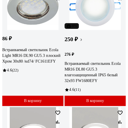
-9%
86 ₽
250 ₽
Встраиваемый светильник Ecola
276 ₽
Light MR16 DL90 GU5.3 плоский
Хром 30x80 /кd74/ FC1611EFY
Встраиваемый светильник Ecola
MR16 DL80 GU5.3
4.6
(22)
влагозащищенный IP65 белый
32x93 FW1680EFY
4.6
(11)
В корзину
В корзину