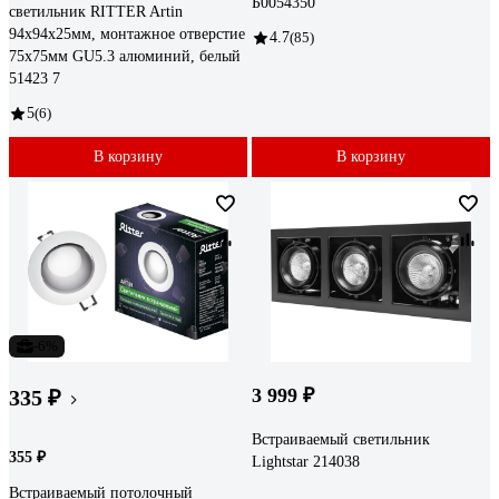
Б0054350
светильник RITTER Artin
94x94x25мм, монтажное отверстие
4.7
(85)
75x75мм GU5.3 алюминий, белый
51423 7
5
(6)
В корзину
В корзину
-6%
3 999 ₽
335 ₽
Встраиваемый светильник
355 ₽
Lightstar 214038
Встраиваемый потолочный