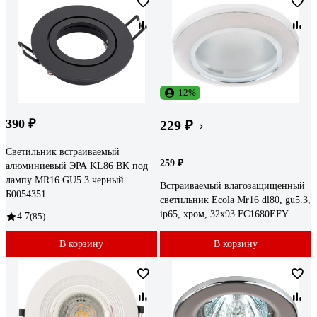
-12%
390 ₽
229 ₽
Светильник встраиваемый
259 ₽
алюминиевый ЭРА KL86 BK под
лампу MR16 GU5.3 черный
Встраиваемый влагозащищенный
Б0054351
светильник Ecola Mr16 dl80, gu5.3,
ip65, хром, 32x93 FC1680EFY
4.7
(85)
В корзину
В корзину