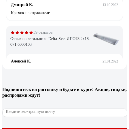
Дмитрий К.
13.10.2022
Крючок на отражателе.
39 отзывов
Отзыв о светильнике Delta-Svet ЛПО78 2х18-
071 6000103
Алексей К.
21.01.2022
Хорошо собран. Нет бестолковых боковых пластмассовых
крышек подпорок для рассеивателя в торцах светильника.
Такие штуки вечно сохли, трескались и отваливались, а
рассеиватель падал и разбивался. Сейчас такого в этом
Подпишитесь
на рассылку
и будьте в курсе! Акции, скидки,
светильнике нет.
распродажи ждут!
6 отзывов
Отзыв о светильнике Elektrostandard 2194
MR16, SL/WH зеркальный/белый a036801