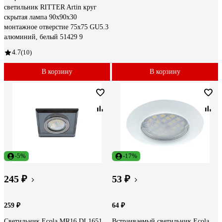
светильник RITTER Artin круг
скрытая лампа 90x90x30
монтажное отверстие 75x75 GU5.3
алюминий, белый 51429 9
4.7
(10)
В корзину
В корзину
-5%
-17%
245 ₽
53 ₽
259 ₽
64 ₽
Светильник Ecola MR16 DL1651
Встраиваемый светильник Ecola