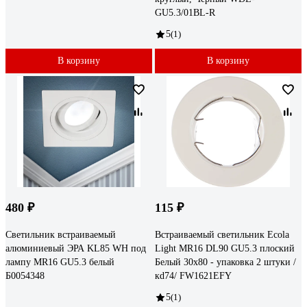
GU5.3/01BL-R
5
(1)
В корзину
В корзину
480 ₽
115 ₽
Светильник встраиваемый
Встраиваемый светильник Ecola
алюминиевый ЭРА KL85 WH под
Light MR16 DL90 GU5.3 плоский
лампу MR16 GU5.3 белый
Белый 30x80 - упаковка 2 штуки /
Б0054348
кd74/ FW1621EFY
5
(1)