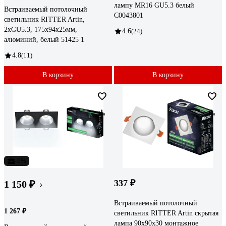
лампу MR16 GU5.3 белый
Встраиваемый потолочный
C0043801
светильник RITTER Artin,
2хGU5.3, 175х94х25мм,
4.6
(24)
алюминий, белый 51425 1
4.8
(11)
В корзину
В корзину
-9%
337 ₽
1 150 ₽
Встраиваемый потолочный
1 267 ₽
светильник RITTER Artin скрытая
лампа 90x90x30 монтажное