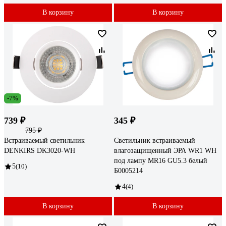
В корзину
В корзину
-7%
739 ₽
345 ₽
795 ₽
Встраиваемый светильник
Светильник встраиваемый
DENKIRS DK3020-WH
влагозащищенный ЭРА WR1 WH
под лампу MR16 GU5.3 белый
5
(10)
Б0005214
4
(4)
В корзину
В корзину