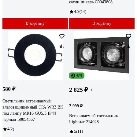
сатин никель C0043808
4.9
(14)
В корзину
В корзину
-6%
580 ₽
2 825 ₽
Светильник встраиваемый
2 999 ₽
влагозащищенный ЭРА WR3 BK
под лампу MR16 GU5.3 IP44
Встраиваемый светильник
черный Б0054367
Lightstar 214028
4
(2)
5
(11)