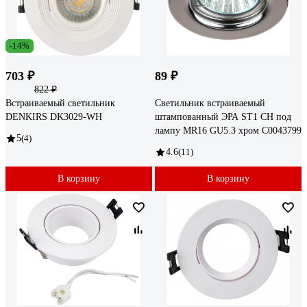
-14%
703 ₽
89 ₽
822 ₽
Встраиваемый светильник
Светильник встраиваемый
DENKIRS DK3029-WH
штампованный ЭРА ST1 CH под
лампу MR16 GU5.3 хром C0043799
5
(4)
4.6
(11)
В корзину
В корзину