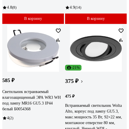
4.8
(8)
4.9
(14)
В корзину
В корзину
-21%
585 ₽
375 ₽
Светильник встраиваемый
475 ₽
влагозащищенный ЭРА WR3 WH
под лампу MR16 GU5.3 IP44
Встраиваемый cветильник Wolta
белый Б0054368
Alto, корпус под лампу GU5.3,
макс.мощность 35 Вт, 92×22 мм,
4
(2)
монтажное отверстие 80 мм,
круглый, Черный WDL-