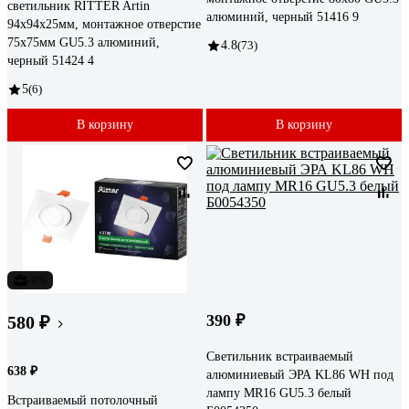
светильник RITTER Artin
алюминий, черный 51416 9
94x94x25мм, монтажное отверстие
75x75мм GU5.3 алюминий,
4.8
(73)
черный 51424 4
5
(6)
В корзину
В корзину
-9%
390 ₽
580 ₽
Светильник встраиваемый
638 ₽
алюминиевый ЭРА KL86 WH под
лампу MR16 GU5.3 белый
Встраиваемый потолочный