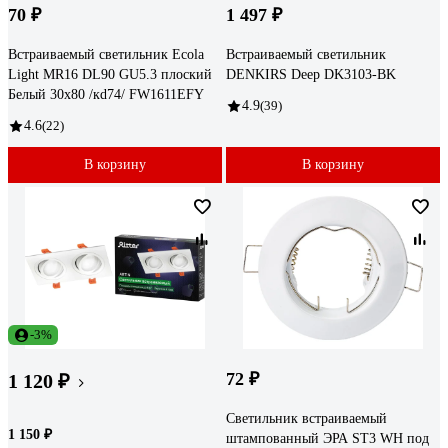
70 ₽
1 497 ₽
Встраиваемый светильник Ecola
Встраиваемый светильник
Light MR16 DL90 GU5.3 плоский
DENKIRS Deep DK3103-BK
Белый 30x80 /кd74/ FW1611EFY
4.9
(39)
4.6
(22)
В корзину
В корзину
-3%
72 ₽
1 120 ₽
Светильник встраиваемый
1 150 ₽
штампованный ЭРА ST3 WH под