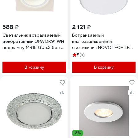
588 ₽
2 121 ₽
Светильник встраиваемый
Встраиваемый
декоративный ЭРА DK91 WH
влагозащищенный
под лампу MR16 GU5.3 белый
светильник NOVOTECH LED
Б0054360
13W PANDORA 358676
(5)
5
В корзину
В корзину
-8%