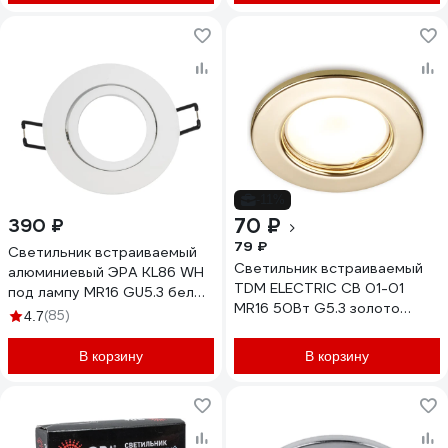
-11%
70 ₽
390 ₽
79 ₽
Светильник встраиваемый
Светильник встраиваемый
алюминиевый ЭРА KL86 WH
TDM ELECTRIC СВ 01-01
под лампу MR16 GU5.3 белый
MR16 50Вт G5.3 золото
Б0054350
(85)
4.7
SQ0359-0021
В корзину
В корзину