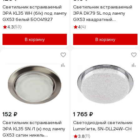
Светильник встраиваемый
Светильник встраиваемый
ЭРА KL35 WH (б/к) под лампу
ЭРА DK79 SL под лампу
GX53 белый Б0041927
GX53 квадратный
зеркальный Б0019578
(53)
(4)
4.3
4
В корзину
В корзину
152 ₽
1 765 ₽
Светильник встраиваемый
Светодиодный светильник
ЭРА KL35 SN /1 (к) под лампу
Lumin'arte, SN-DLL24W-CH
GX53 сатин никель
(11)
3.8