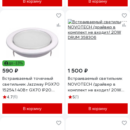
В корзину
В корзину
до -13%
590 ₽
1 500 ₽
Встраиваемый точечный
Встраиваемый светильник
светильник Jazzway PGX70
NOVOTECH /драйвер в
15254.1 40Вт GX70 IP20
комплект не входит/ 20W
152х54мм встраиваемый
DRUM 358306
(6)
(1)
4.7
5
белый 1027634
В корзину
В корзину