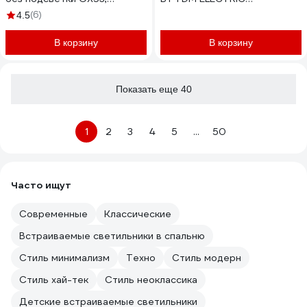
123х45мм, сосна, IP20 GCL-
зеркальный/хром SQ0359-
(6)
4.5
GX53-H38-WOOD-PINE
0145
661145
В корзину
В корзину
Показать еще 40
1
2
3
4
5
...
50
Часто ищут
Современные
Классические
Встраиваемые светильники в спальню
Стиль минимализм
Техно
Стиль модерн
Стиль хай-тек
Стиль неоклассика
Детские встраиваемые светильники