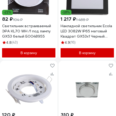
-21%
-18%
82 ₽
1 217 ₽
104 ₽
1 488 ₽
Светильник встраиваемый
Накладной светильник Ecola
ЭРА KL70 WH /1 под лампу
LED 3082W IP65 матовый
GX53 белый Б0048955
Квадрат GX53x1 Черный
136x136x55 FB53SSECH
(43)
(16)
4.8
4.9
В корзину
В корзину
120 ₽
310 ₽