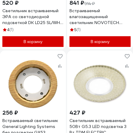
520 ₽
841 ₽
914 ₽
Светильник встраиваемый
Встраиваемый
ЭРА cо светодиодной
влагозащищенный
подсветкой DK LD25 SL/WH
светильник NOVOTECH
под лампу GX53 прозрачный
GU10 50W AQUA 370934
(1)
(1)
4
5
Б0029635
В корзину
В корзину
256 ₽
427 ₽
Встраиваемый светильник
Светильник встраиваемый
General Lighting Systems
50Вт G5.3 LED подсветка 3
без подсветки GX53,
Вт TDM ELECTRIC