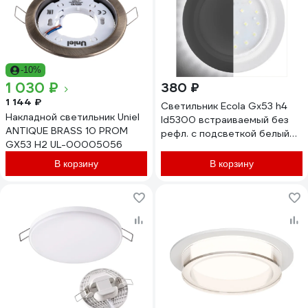
-10%
1 030 ₽
380 ₽
1 144 ₽
Светильник Ecola Gx53 h4
Накладной светильник Uniel
ld5300 встраиваемый без
ANTIQUE BRASS 10 PROM
рефл. с подсветкой белый
GX53 H2 UL-00005056
матовый 48x106 к+
SF53LDEFB
В корзину
В корзину