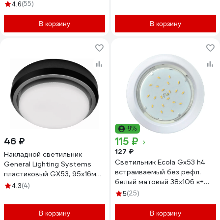
термокольцо в комплекте
(55)
4.6
Б0048943
В корзину
В корзину
-9%
115 ₽
46 ₽
127 ₽
Накладной светильник
Светильник Ecola Gx53 h4
General Lighting Systems
встраиваемый без рефл.
пластиковый GX53, 95х16мм,
белый матовый 38x106 к+
черный, IP20 GCL-GX53-
(4)
4.3
SW53H4ECB
H18-P-B 661235
(25)
5
В корзину
В корзину