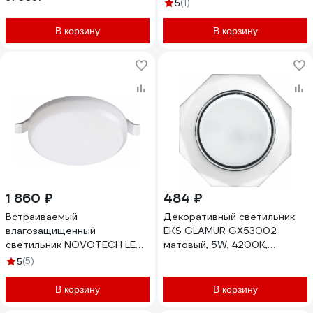
пластиковый Б0054369
(1)
5
В корзину
В корзину
1 860 ₽
484 ₽
Встраиваемый
Декоративный светильник
влагозащищенный
EKS GLAMUR GX53002
светильник NOVOTECH LED
матовый, 5W, 4200К,
8W PANDORA 358675
UTT00005994
(5)
5
В корзину
В корзину