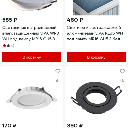
585 ₽
480 ₽
Светильник встраиваемый
Светильник встраиваемый
влагозащищенный ЭРА WR3
алюминиевый ЭРА KL85 WH
WH под лампу MR16 GU5.3
под лампу MR16 GU5.3 белый
IP44 белый Б0054368
Б0054348
(2)
4
В корзину
В корзину
170 ₽
390 ₽