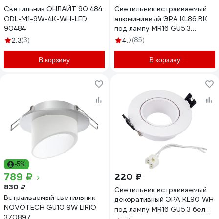
Светильник ОНЛАЙТ 90 484
Светильник встраиваемый
ODL-M1-9W-4K-WH-LED
алюминиевый ЭРА KL86 BK
90484
под лампу MR16 GU5.3
черный Б0054351
(3)
(85)
2.3
4.7
В корзину
В корзину
-5%
789 ₽
220 ₽
830 ₽
Светильник встраиваемый
Встраиваемый светильник
декоративный ЭРА KL90 WH
NOVOTECH GU10 9W LIRIO
под лампу MR16 GU5.3 белый
370897