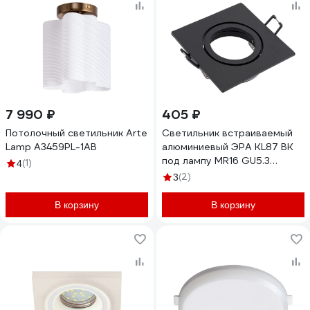
7 990 ₽
405 ₽
Потолочный светильник Arte
Светильник встраиваемый
Lamp A3459PL-1AB
алюминиевый ЭРА KL87 BK
под лампу MR16 GU5.3
(1)
4
черный Б0054353
(2)
3
В корзину
В корзину