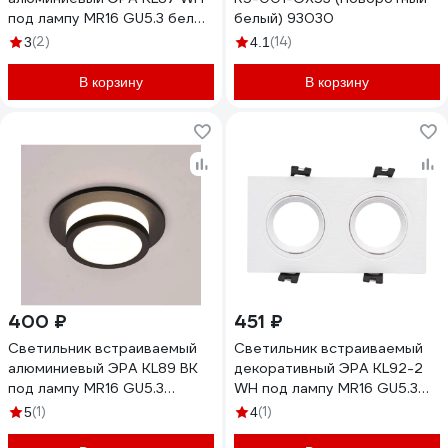
под лампу MR16 GU5.3 белый
белый) 93030
Б0054352
(2)
(14)
3
4.1
В корзину
В корзину
400 ₽
451 ₽
Светильник встраиваемый
Светильник встраиваемый
алюминиевый ЭРА KL89 BK
декоративный ЭРА KL92-2
под лампу MR16 GU5.3
WH под лампу MR16 GU5.3
черный Б0054357
белый пластиковый
(1)
(1)
5
4
Б0054375