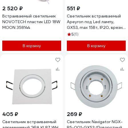
2 520 ₽
551 ₽
Встраиваемый светильник
Светильник встраиваемый
NOVOTECH пластик LED 18W
Apeyron под Led лампу,
MOON 358144
GX53, max 15Вт, IP20, врезн.
отв. 95мм, белый, алюминий
(6)
5
16-104
В корзину
В корзину
405 ₽
269 ₽
Светильник встраиваемый
Светильник Navigator NGX-
алюминиевый ЭРА KL87 WH
R5-001-GX53 (Поворотный