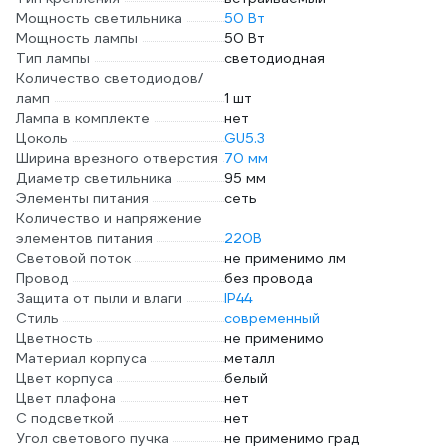
Мощность светильника
50 Вт
Мощность лампы
50 Вт
Тип лампы
светодиодная
Количество светодиодов/
ламп
1 шт
Лампа в комплекте
нет
Цоколь
GU5.3
Ширина врезного отверстия
70 мм
Диаметр светильника
95 мм
Элементы питания
сеть
Количество и напряжение
элементов питания
220В
Световой поток
не применимо лм
Провод
без провода
Защита от пыли и влаги
IP44
Стиль
современный
Цветность
не применимо
Материал корпуса
металл
Цвет корпуса
белый
Цвет плафона
нет
С подсветкой
нет
Угол светового пучка
не применимо град