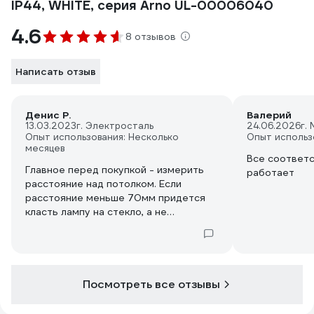
IP44, WHITE, серия Arno UL-00006040
4.6
8 отзывов
Написать отзыв
Денис Р.
Валерий
13.03.2023
г. Электросталь
24.06.2026
г.
Опыт использования: Несколько
Опыт использ
месяцев
Все соответс
Главное перед покупкой - измерить
работает
расстояние над потолком. Если
расстояние меньше 70мм придется
класть лампу на стекло, а не
подвешивать выше, как задумано
производителем.
Главное перед установкой покрутить
в руках, понять как правильно
вставить лампочку и открыть
Посмотреть все отзывы
светильник после установки.